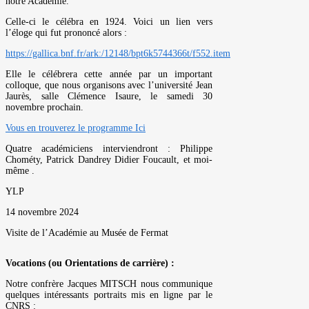
notre Académie.
Celle-ci le célébra en 1924. Voici un lien vers
l’éloge qui fut prononcé alors :
https://gallica.bnf.fr/ark:/12148/bpt6k5744366t/f552.item
Elle le célébrera cette année par un important
colloque, que nous organisons avec l’université Jean
Jaurès, salle Clémence Isaure, le samedi 30
novembre prochain.
Vous en trouverez le programme Ici
Quatre académiciens interviendront : Philippe
Chométy, Patrick Dandrey Didier Foucault, et moi-
même .
YLP
14 novembre 2024
Visite de l’Académie au Musée de Fermat
Vocations (ou Orientations de carrière) :
Notre confrère Jacques MITSCH nous communique
quelques intéressants portraits mis en ligne par le
CNRS :