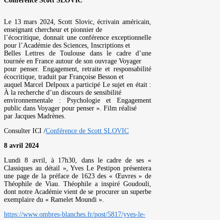
Conférence Scott SLOVIC
Le 13 mars 2024, Scott Slovic, écrivain américain,
enseignant chercheur et pionnier de
l’écocritique, donnait une conférence exceptionnelle
pour l’Académie des Sciences, Inscriptions et
Belles Lettres de Toulouse dans le cadre d’une
tournée en France autour de son ouvrage Voyager
pour penser. Engagement, retraite et responsabilité
écocritique, traduit par Françoise Besson et
auquel Marcel Delpoux a participé Le sujet en était :
À la recherche d’un discours de sensibilité
environnementale : Psychologie et Engagement
public dans Voyager pour penser ». Film réalisé
par Jacques Madrènes.
Consulter ICI /
Conférence de Scott SLOVIC
8 avril 2024
Lundi 8 avril, à 17h30, dans le cadre de ses «
Classiques au détail », Yves Le Pestipon présentera
une page de la préface de 1623 des « Œuvres » de
Théophile de Viau. Théophile a inspiré Goudouli,
dont notre Académie vient de se procurer un superbe
exemplaire du « Ramelet Moundi ».
https://www.ombres-blanches.fr/post/5817/yves-le-