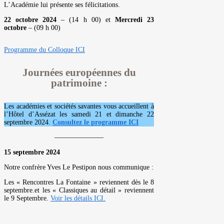
L’Académie lui présente ses félicitations.
22 octobre 2024
– (14 h 00) et
Mercredi 23
octobre
– (09 h 00)
Programme du Colloque ICI
Journées européennes du
patrimoine :
Les académies et sociétés savantes vous accueillent à
l’Hôtel d’Assézat les samedi 21 et dimanche 22
septembre 2024.
Consultez le programme ICI
———————
15 septembre 2024
Notre confrère Yves Le Pestipon nous communique :
Les « Rencontres La Fontaine » reviennent dès le 8
septembre.et les « Classiques au détail » reviennent
le 9 Septembre.
Voir les détails ICI.