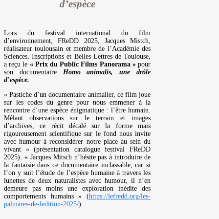
d’espèce
Lors du festival international du film
d’environnement, FReDD 2025, Jacques Mistch,
réalisateur toulousain et membre de l’Académie des
Sciences, Inscriptions et Belles-Lettres de Toulouse,
a reçu le
« Prix du Public Films Panorama »
pour
son documentaire
Homo animalis, une drôle
d’espèce.
« Pastiche d’un documentaire animalier, ce film joue
sur les codes du genre pour nous emmener à la
rencontre d’une espèce énigmatique : l’être humain.
Mêlant observations sur le terrain et images
d’archives, ce récit décalé sur la forme mais
rigoureusement scientifique sur le fond nous invite
avec humour à reconsidérer notre place au sein du
vivant » (présentation catalogue festival FReDD
2025). « Jacques Mitsch n’hésite pas à introduire de
la fantaisie dans ce documentaire inclassable, car si
l’on y suit l’étude de l’espèce humaine à travers les
lunettes de deux naturalistes avec humour, il n’en
demeure pas moins une exploration inédite des
comportements humains » (
https://lefredd.org/les-
palmares-de-ledition-2025/
).