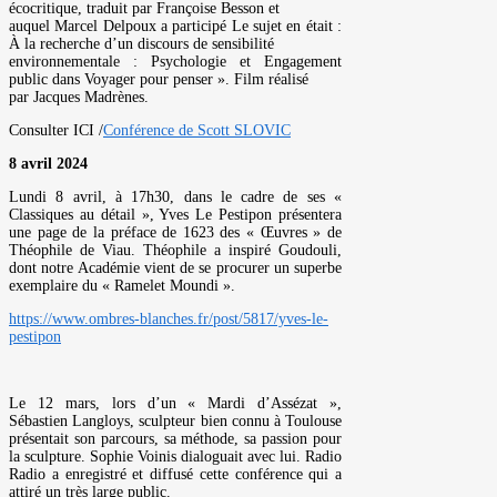
écocritique, traduit par Françoise Besson et
auquel Marcel Delpoux a participé Le sujet en était :
À la recherche d’un discours de sensibilité
environnementale : Psychologie et Engagement
public dans Voyager pour penser ». Film réalisé
par Jacques Madrènes.
Consulter ICI /
Conférence de Scott SLOVIC
8 avril 2024
Lundi 8 avril, à 17h30, dans le cadre de ses «
Classiques au détail », Yves Le Pestipon présentera
une page de la préface de 1623 des « Œuvres » de
Théophile de Viau. Théophile a inspiré Goudouli,
dont notre Académie vient de se procurer un superbe
exemplaire du « Ramelet Moundi ».
https://www.ombres-blanches.fr/post/5817/yves-le-
pestipon
Le 12 mars, lors d’un « Mardi d’Assézat »,
Sébastien Langloys, sculpteur bien connu à Toulouse
présentait son parcours, sa méthode, sa passion pour
la sculpture. Sophie Voinis dialoguait avec lui. Radio
Radio a enregistré et diffusé cette conférence qui a
attiré un très large public.