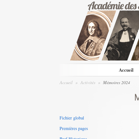
Accueil
Accueil
»
Activités
»
Mémoires 2024
M
Fichier global
Premières pages
Bref Historique