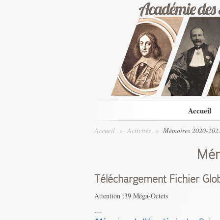
Accueil
Accueil
»
Activités
»
Mémoires 2020-202
Mém
Téléchargement Fichier Glob
Attention :39 Méga-Octets
Téléchargement Global ( 156 Méga-Octets)