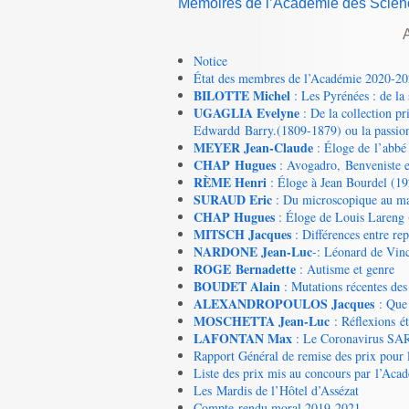
Mémoires de l’Académie des Science
A
Notice
État des membres de l’Académie 2020-2
BILOTTE Michel
: Les Pyrénées : de la 
UGAGLIA Evelyne
: De la collection pr
Edwardd Barry.(1809-1879) ou la passion 
MEYER Jean-Claude
: Éloge de l’abbé
CHAP Hugues
: Avogadro, Benveniste e
RÈME Henri
: Éloge à Jean Bourdel (1
SURAUD Eric
: Du microscopique au ma
CHAP Hugues
: Éloge de Louis Lareng
MITSCH Jacques
: Différences entre re
NARDONE Jean-Luc
-: Léonard de Vinc
ROGE Bernadette
: Autisme et genre
BOUDET Alain
: Mutations récentes des
ALEXANDROPOULOS Jacques
: Que 
MOSCHETTA Jean-Luc
: Réflexions ét
LAFONTAN Max
: Le Coronavirus SA
Rapport Général de remise des prix pour
Liste des prix mis au concours par l’Aca
Les Mardis de l’Hôtel d’Assézat
Compte rendu moral 2019-2021