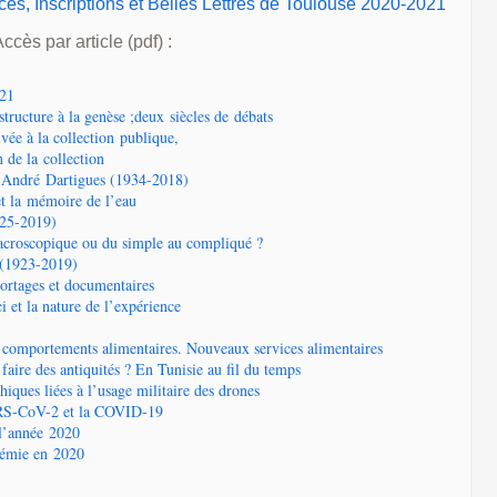
s, Inscriptions et Belles Lettres de Toulouse 2020-2021
ccès par article (pdf) :
021
structure à la genèse ;deux siècles de débats
ivée à la collection publique,
de la collection
 André Dartigues (1934-2018)
t la mémoire de l’eau
925-2019)
croscopique ou du simple au compliqué ?
 (1923-2019)
portages et documentaires
i et la nature de l’expérience
 comportements alimentaires. Nouveaux services alimentaires
faire des antiquités ? En Tunisie au fil du temps
hiques liées à l’usage militaire des drones
RS-CoV-2 et la COVID-19
 l’année 2020
démie en 2020