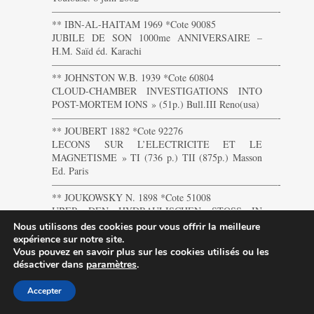
———————————————————————-
** IBN-AL-HAITAM 1969 *Cote 90085
JUBILE DE SON 1000me ANNIVERSAIRE –
H.M. Saïd éd. Karachi
———————————————————————-
** JOHNSTON W.B. 1939 *Cote 60804
CLOUD-CHAMBER INVESTIGATIONS INTO
POST-MORTEM IONS » (51p.) Bull.III Reno(usa)
———————————————————————-
** JOUBERT 1882 *Cote 92276
LECONS SUR L’ELECTRICITE ET LE
MAGNETISME » TI (736 p.) TII (875p.) Masson
Ed. Paris
———————————————————————-
** JOUKOWSKY N. 1898 *Cote 51008
UBER DEN HYDRAULISCHEN STOSS IN
WASSERLEITUNGSROHREN -MEMOIRES VIIIe
Nous utilisons des cookies pour vous offrir la meilleure
SERIE VOL.IX N°5 – (71 p.) St petersbour
expérience sur notre site.
———————————————————————-
Vous pouvez en savoir plus sur les cookies utilisés ou les
** JULLIEN Père M. 1855 *Cote 16579
désactiver dans
paramètres
.
PROBLEMES DE MECANIQUE RATIONNELLE
– T1 STATIQUE CINEMATIQUE DYNAMIQUE –
Accepter
(411 p.) – Mallet-Bachelier imp. Paris