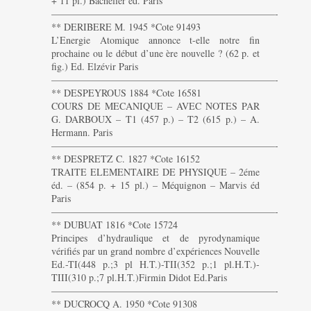
+ 11 pl.) Bachelier éd. Paris
———————————————————————-
** DERIBERE M. 1945 *Cote 91493
L’Energie Atomique annonce t-elle notre fin
prochaine ou le début d’une ère nouvelle ? (62 p. et
fig.) Ed. Elzévir Paris
———————————————————————-
** DESPEYROUS 1884 *Cote 16581
COURS DE MECANIQUE – AVEC NOTES PAR
G. DARBOUX – T1 (457 p.) – T2 (615 p.) – A.
Hermann. Paris
———————————————————————-
** DESPRETZ C. 1827 *Cote 16152
TRAITE ELEMENTAIRE DE PHYSIQUE – 2éme
éd. – (854 p. + 15 pl.) – Méquignon – Marvis éd
Paris
———————————————————————-
** DUBUAT 1816 *Cote 15724
Principes d’hydraulique et de pyrodynamique
vérifiés par un grand nombre d’expériences Nouvelle
Ed.-TI(448 p.;3 pl H.T.)-TII(352 p.;1 pl.H.T.)-
TIII(310 p.;7 pl.H.T.)Firmin Didot Ed.Paris
———————————————————————-
** DUCROCQ A. 1950 *Cote 91308