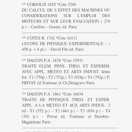
** CORIOLIS 1829 *Cote 3249
DU CALCUL DE L’EFFET DES MACHINES OU
CONSIDERATIONS SUR L’EMPLOI DES
MOTEURS ET SUR LEUR EVALUATION ( 270
p.) – Carillon – Goeury éd. Paris
———————————————————————-
** COTES R. 1742 *Cote 16111
LECONS DE PHYSIQUE EXPERIMENTALE – (
458 p. + 6 pl.) – David Fils éd. Paris
———————————————————————-
** DAGUIN P.A. 1878 *Cote 15931
TRAITE ELEM. PHYS. THEO. ET EXPERIM.
AVEC APPL. METEO ET ARTS INDUST. 4ème
Ed. T1 (750p.) T2 (752p.) T3 (924p.) T4 (792p.) P.
PRIVAT éd.Toulouse et Ch.Delagrave Paris
———————————————————————-
** DAGUIN P.A. 1861 *Cote 16034
TRAITE DE PHYSIQUE THEO. ET EXPER.
APPL. A LA METEO ET AUX ARTS INDUS.- 2
éd.- T1 (552 p.) – T2 (661 p.) – T3 (856 p.) – T4
(701 p.) – Privat éd. Toulouse et Dezobry-
Magdeleine Paris
———————————————————————-