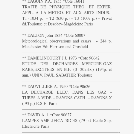
** DAGUIN P.A. 1855 *Cote 16041
TRAITE DE PHYSIQUE THEO. ET EXPER.
APPL. A LA METEO. ET AUX ARTS INDUS.-
T1 (1034 p.) – T2 (830 p.) – T3 (1007 p.) – Privat
éd.Toulouse et Dezobry-Magdeleine Paris
———————————————————————-
** DALTON john 1834 *Cote 60007
Meteorological observations and essays » 244 p.
Manchester Ed: Harrison and Crosfield
———————————————————————-
** DAMELINCOURT J.J. 1973 *Cote 90642
ETUDE DES DECHARGES MERCURE-GAZ
RARE,EXCITEES EN B.F. (0 -20kHz.) (194p. et
ann.) UNIV. PAUL SABATIER Toulouse
———————————————————————-
** DAUVILLIER A. 1950 *Cote 90626
LA DECHARGE ELEC. DANS LES GAZ –
TUBES A VIDE – RAYONS CATH. – RAYONS X
( 93 p.) E.S.E. Paris
———————————————————————-
** DAVID A. 1 *Cote 90627
LAMPES AMPLIFICATRICES (79 p.) Ecole Sup.
Electricité Paris
———————————————————————-