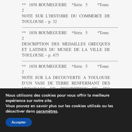
** 1858 ROUMEGUERE *Série 5 *Tome
2
NOTE SUR L’HISTOIRE DU COMMERCE DE
TOULOUSE – p. 32
———————————————————————-
** 1858 ROUMEGUERE *Série 5 *Tome
2
DESCRIPTION DES MEDAILLES GRECQUES
ET LATINES DU MUSEE DE LA VILLE DE
TOULOUSE – p. 475
———————————————————————-
** 1858 ROUMEGUERE *Série 5 *Tome
2
NOTE SUR LA DECOUVERTE A TOULOUSE
D’UN VASE DE TERRE RENFERMANT DES
MEDAILLES ET DESCRIPTION DE CES
MEDAILLES – pp. 87 et 437
Nous utilisons des cookies pour vous offrir la meilleure
———————————————————————-
expérience sur notre site.
** 1859 BERNARD *Série 5 *Tome 3
Vous pouvez en savoir plus sur les cookies utilisés ou les
NOTE SUR UNE EPIDEMIE D’ORCHITE
désactiver dans
paramètres
.
CATARRHALE OBSERVEE PENDANT LE MOIS
DE FEVRIER 1859, DANS LES SALLES DE
Accepter
L’HOTEL-DIEU DE TOULOUSE – pp. 485 et 489