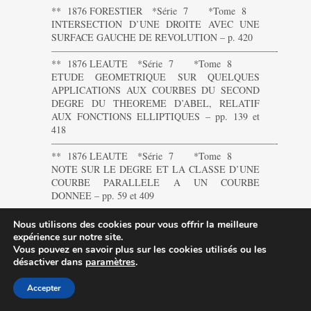
** 1876 FORESTIER *Série 7 *Tome 8
INTERSECTION D’UNE DROITE AVEC UNE
SURFACE GAUCHE DE REVOLUTION – p. 420
———————————————————————-
** 1876 LEAUTE *Série 7 *Tome 8
ETUDE GEOMETRIQUE SUR QUELQUES
APPLICATIONS AUX COURBES DU SECOND
DEGRE DU THEOREME D’ABEL, RELATIF
AUX FONCTIONS ELLIPTIQUES – pp. 139 et
418
———————————————————————-
** 1876 LEAUTE *Série 7 *Tome 8
NOTE SUR LE DEGRE ET LA CLASSE D’UNE
COURBE PARALLELE A UN COURBE
DONNEE – pp. 59 et 409
———————————————————————-
** 1876 LEAUTE *Série 7 *Tome 8
Nous utilisons des cookies pour vous offrir la meilleure
MEMOIRE DE GEOMETRIE ELEMENTAIRE,
expérience sur notre site.
par M. Laville – p. 411
Vous pouvez en savoir plus sur les cookies utilisés ou les
———————————————————————-
désactiver dans
paramètres
.
** 1876 LEAUTE *Série 7 *Tome 8
GEOMETRIE ELEMENTAIRE: circonscrire un
Accepter
polygone à une circonférence donnée, par M. Laville