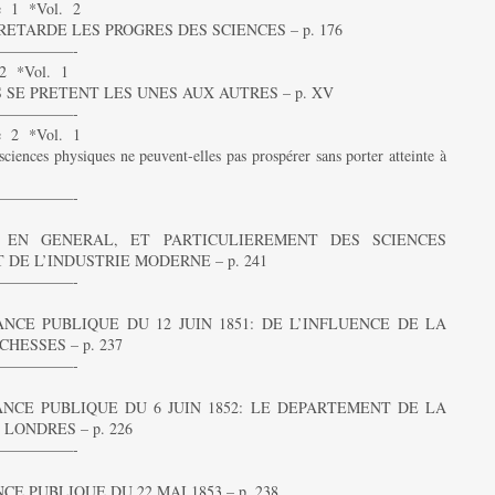
1 *Vol. 2
ETARDE LES PROGRES DES SCIENCES – p. 176
—————-
 *Vol. 1
 SE PRETENT LES UNES AUX AUTRES – p. XV
—————-
2 *Vol. 1
s physiques ne peuvent-elles pas prospérer sans porter atteinte à
—————-
 EN GENERAL, ET PARTICULIEREMENT DES SCIENCES
DE L’INDUSTRIE MODERNE – p. 241
—————-
CE PUBLIQUE DU 12 JUIN 1851: DE L’INFLUENCE DE LA
HESSES – p. 237
—————-
NCE PUBLIQUE DU 6 JUIN 1852: LE DEPARTEMENT DE LA
LONDRES – p. 226
—————-
 PUBLIQUE DU 22 MAI 1853 – p. 238