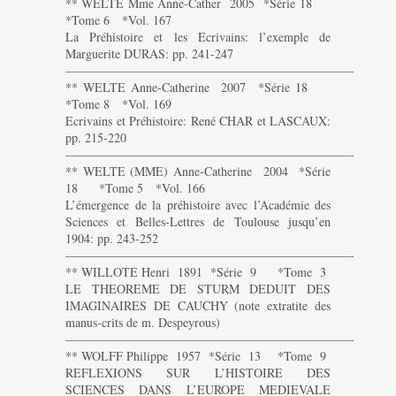
** WELTE Mme Anne-Cather 2005 *Série 18
*Tome 6 *Vol. 167
La Préhistoire et les Ecrivains: l’exemple de
Marguerite DURAS: pp. 241-247
———————————————————————-
** WELTE Anne-Catherine 2007 *Série 18
*Tome 8 *Vol. 169
Ecrivains et Préhistoire: René CHAR et LASCAUX:
pp. 215-220
———————————————————————-
** WELTE (MME) Anne-Catherine 2004 *Série
18 *Tome 5 *Vol. 166
L’émergence de la préhistoire avec l’Académie des
Sciences et Belles-Lettres de Toulouse jusqu’en
1904: pp. 243-252
———————————————————————-
** WILLOTE Henri 1891 *Série 9 *Tome 3
LE THEOREME DE STURM DEDUIT DES
IMAGINAIRES DE CAUCHY (note extratite des
manus-crits de m. Despeyrous)
———————————————————————-
** WOLFF Philippe 1957 *Série 13 *Tome 9
REFLEXIONS SUR L’HISTOIRE DES
SCIENCES DANS L’EUROPE MEDIEVALE