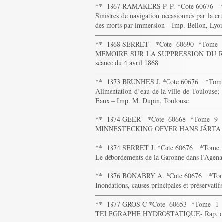
** 1867 RAMAKERS P. P. *Cote 60676 
Sinistres de navigation occasionnés par la c
des morts par immersion – Imp. Bellon, Lyo
——————————————————
** 1868 SERRET *Cote 60690 *Tome 
MEMOIRE SUR LA SUPPRESSION DU ROU
séance du 4 avril 1868
——————————————————
** 1873 BRUNHES J. *Cote 60676 *Tom
Alimentation d’eau de la ville de Toulouse;
Eaux – Imp. M. Dupin, Toulouse
——————————————————
** 1874 GEER *Cote 60668 *Tome 9
MINNESTECKING OFVER HANS JÄRTA 
——————————————————
** 1874 SERRET J. *Cote 60676 *Tome
Le débordements de la Garonne dans l’Agenai
——————————————————
** 1876 BONABRY A. *Cote 60676 *To
Inondations, causes principales et préservati
——————————————————
** 1877 GROS C *Cote 60653 *Tome 1
TELEGRAPHE HYDROSTATIQUE- Rap. de la C