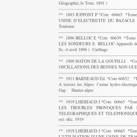
Géographie,3e Trim. 1891 )
——————————————————
** 1893 JUPPONT P *Cote 60665 *Tom
USINE D’ELECTRICITE DU BAZACLE A TO
Toulouse
——————————————————
** 1896 BELLOC E *Cote 60639 *Tom
LES SONDEURS E. BELLOC-Appareils de sond
Sc.-4 avril 1896 ) Carthage
——————————————————
** 1909 HATON DE LA GOUPILLI *Co
OSCILLATIONS DES BENNES NON GUIDEES -
——————————————————
** 1911 BARNEAUD Ed. *Cote 60652 *
A travers les Alpes: l’usine hydro-électriq
Gap Hautes-alpes
——————————————————
** 1919 LHERIAUD J *Cote 60665 *To
LES TROUBLES PROVOQUES PAR 
TELEGRAPHIQUES ET TELEPHONIQUES – 50 p
oct.-déc. 1919
——————————————————
** 1919 LHERIAUD J *Cote 60665 *To
L’UTILISATION D’UNE USINE DE TRACT