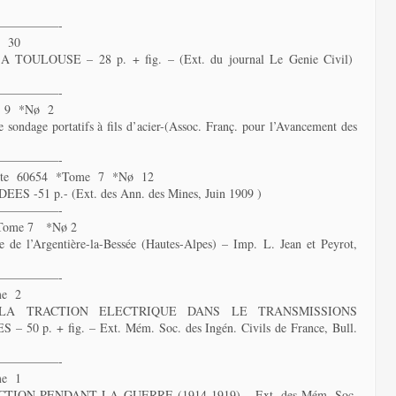
—————-
e 30
ULOUSE – 28 p. + fig. – (Ext. du journal Le Genie Civil)
—————-
e 9 *Nø 2
age portatifs à fils d’acier-(Assoc. Franç. pour l’Avancement des
—————-
te 60654 *Tome 7 *Nø 12
51 p.- (Ext. des Ann. des Mines, Juin 1909 )
—————-
Tome 7 *Nø 2
ue de l’Argentière-la-Bessée (Hautes-Alpes) – Imp. L. Jean et Peyrot,
—————-
me 2
LA TRACTION ELECTRIQUE DANS LE TRANSMISSIONS
. + fig. – Ext. Mém. Soc. des Ingén. Civils de France, Bull.
—————-
me 1
ION PENDANT LA GUERRE (1914-1919) – Ext. des Mém. Soc.