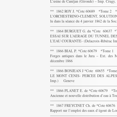
L’usine de Canéjan (Gironde) – Imp. Crugy
——————————————————
** 1862 ROY J. *Cote 60689 *Tome 2 *
L’ORCHESTRINO-CLEMENT, SOLUTION
lu dans la séance du 4 janvier 1862 de la So
——————————————————
** 1864 BURGUET G. du *Cote 60637 
ESSAI SUR L’AERAGE DU TUNNEL DE
L’EAU COURANTE- (Delacroix-Ribérac Im
——————————————————
** 1866 BIAL P. *Cote 60679 *Tome 1
Forges antiques dans le Jura – Ext. des
décembre 1866
——————————————————
** 1866 BONJEAN J *Cote 60655 *Tom
LE MONT CENIS- PERCEE DES ALPES-NO
Imp.) Geneve
——————————————————
** 1866 PLANET E. de *Cote 60679 *T
Ancienne et nouvelle distribution d’eau à 
——————————————————
** 1867 FREYCINET Ch. de *Cote 6067
Rapport sur l’emploi des eaux d’égout de Lo
——————————————————