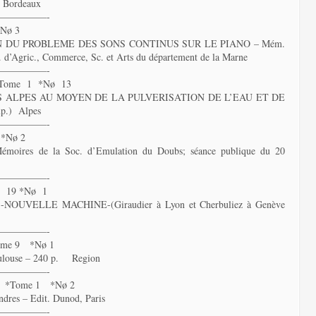
, Bordeaux
—————-
Nø 3
 DU PROBLEME DES SONS CONTINUS SUR LE PIANO – Mém.
c. d’Agric., Commerce, Sc. et Arts du département de la Marne
—————-
*Tome 1 *Nø 13
S ALPES AU MOYEN DE LA PULVERISATION DE L’EAU ET DE
p.) Alpes
—————-
 *Nø 2
 Mémoires de la Soc. d’Emulation du Doubs; séance publique du 20
—————-
e 19 *Nø 1
UVELLE MACHINE-(Giraudier à Lyon et Cherbuliez à Genève
—————-
ome 9 *Nø 1
Toulouse – 240 p. Region
—————-
6 *Tome 1 *Nø 2
ndres – Edit. Dunod, Paris
—————-