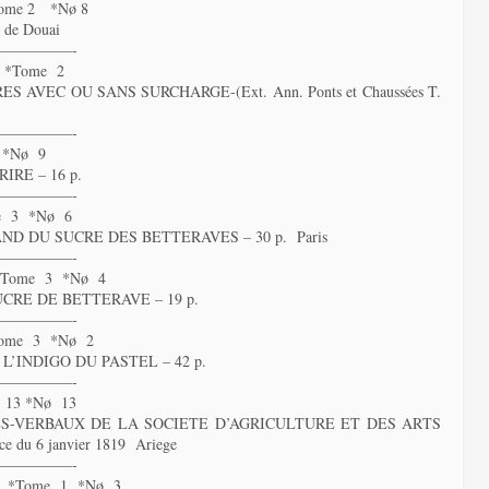
ome 2 *Nø 8
e de Douai
—————-
 *Tome 2
AVEC OU SANS SURCHARGE-(Ext. Ann. Ponts et Chaussées T.
—————-
 *Nø 9
RE – 16 p.
—————-
e 3 *Nø 6
D DU SUCRE DES BETTERAVES – 30 p. Paris
—————-
*Tome 3 *Nø 4
CRE DE BETTERAVE – 19 p.
—————-
ome 3 *Nø 2
L’INDIGO DU PASTEL – 42 p.
—————-
 13 *Nø 13
S-VERBAUX DE LA SOCIETE D’AGRICULTURE ET DES ARTS
du 6 janvier 1819 Ariege
—————-
1 *Tome 1 *Nø 3