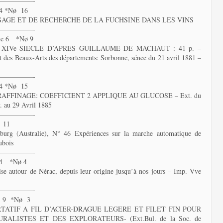
—————-
4 *Nø 16
SAGE ET DE RECHERCHE DE LA FUCHSINE DANS LES VINS
—————-
me 6 *Nø 9
IVe SIECLE D’APRES GUILLAUME DE MACHAUT : 41 p. –
et des Beaux-Arts des départements: Sorbonne, sénce du 21 avril 1881 –
—————-
4 *Nø 15
FFINAGE: COEFFICIENT 2 APPLIQUE AU GLUCOSE – Ext. du
v. au 29 Avril 1885
—————-
 11
g (Australie), N° 46 Expériences sur la marche automatique de
ubois
—————-
 4 *Nø 4
ise autour de Nérac, depuis leur origine jusqu’à nos jours – Imp. Vve
—————-
e 9 *Nø 3
ATIF A FIL D’ACIER-DRAGUE LEGERE ET FILET FIN POUR
LISTES ET DES EXPLORATEURS- (Ext.Bul. de la Soc. de