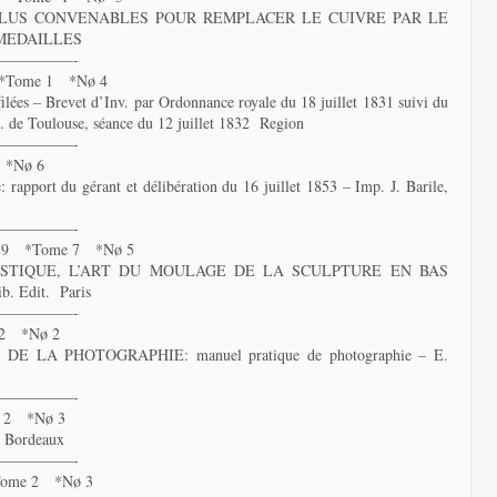
PLUS CONVENABLES POUR REMPLACER LE CUIVRE PAR LE
MEDAILLES
—————-
 *Tome 1 *Nø 4
ilées – Brevet d’Inv. par Ordonnance royale du 18 juillet 1831 suivi du
L. de Toulouse, séance du 12 juillet 1832 Region
—————-
 *Nø 6
: rapport du gérant et délibération du 16 juillet 1853 – Imp. J. Barile,
—————-
89 *Tome 7 *Nø 5
TIQUE, L’ART DU MOULAGE DE LA SCULPTURE EN BAS
. Edit. Paris
—————-
2 *Nø 2
E LA PHOTOGRAPHIE: manuel pratique de photographie – E.
—————-
e 2 *Nø 3
, Bordeaux
—————-
ome 2 *Nø 3