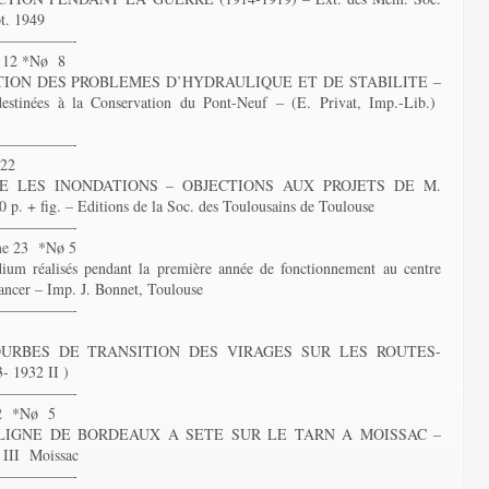
pt. 1949
—————-
12 *Nø 8
ION DES PROBLEMES D’HYDRAULIQUE ET DE STABILITE –
estinées à la Conservation du Pont-Neuf – (E. Privat, Imp.-Lib.)
—————-
22
 LES INONDATIONS – OBJECTIONS AUX PROJETS DE M.
fig. – Editions de la Soc. des Toulousains de Toulouse
—————-
e 23 *Nø 5
dium réalisés pendant la première année de fonctionnement au centre
cancer – Imp. J. Bonnet, Toulouse
—————-
URBES DE TRANSITION DES VIRAGES SUR LES ROUTES-
- 1932 II )
—————-
2 *Nø 5
LIGNE DE BORDEAUX A SETE SUR LE TARN A MOISSAC –
 III Moissac
—————-