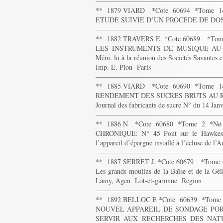
——————————————————
** 1879 VIARD *Cote 60694 *Tome 1
ETUDE SUIVIE D’UN PROCEDE DE DO
——————————————————
** 1882 TRAVERS E. *Cote 60689 *To
LES INSTRUMENTS DE MUSIQUE AU X
Mém. lu à la réunion des Sociétés Savantes 
Imp. E. Plon Paris
——————————————————
** 1885 VIARD *Cote 60690 *Tome 1
RENDEMENT DES SUCRES BRUTS AU RA
Journal des fabricants de sucre N° du 14 Jan
——————————————————
** 1886 N *Cote 60680 *Tome 2 *Nø
CHRONIQUE: N° 45 Pont sur le Hawkesbur
l’appareil d’épargne installé à l’écluse de l’A
——————————————————
** 1887 SERRET J. *Cote 60679 *Tome
Les grands moulins de la Baïse et de la Gél
Lamy, Agen Lot-et-garonne Region
——————————————————
** 1892 BELLOC E *Cote 60639 *Tom
NOUVEL APPAREIL DE SONDAGE PORT
SERVIR AUX RECHERCHES DES NATURA