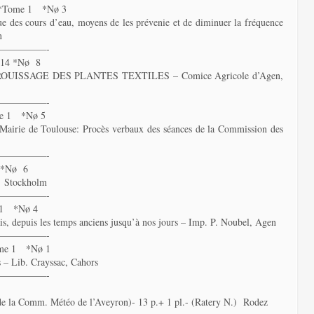
*Tome 1 *Nø 3
rue des cours d’eau, moyens de les prévenie et de diminuer la fréquence
n
—————-
14 *Nø 8
ISSAGE DES PLANTES TEXTILES – Comice Agricole d’Agen,
—————-
e 1 *Nø 5
 Mairie de Toulouse: Procès verbaux des séances de la Commission des
—————-
 *Nø 6
Stockholm
—————-
 1 *Nø 4
s, depuis les temps anciens jusqu’à nos jours – Imp. P. Noubel, Agen
—————-
me 1 *Nø 1
fs – Lib. Crayssac, Cahors
—————-
omm. Météo de l’Aveyron)- 13 p.+ 1 pl.- (Ratery N.) Rodez