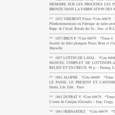
MEMOIRE SUR LES PROCEDES LES 
BRONZE DANS LA FABRICATION DES 
——————————————————
** 1832 VIREBENT Frères *Cote 60679
Plinthotetmemenie ou Fabrique de tuiles prof
Rapp. de l’Acad. Royale des Sc., Insc. et B-
——————————————————
** 1853 BRUN P. *Cote 60679 *Tome 4
Société du filtre-plongeur Pierre Brun et Cie
Marseille
——————————————————
** 1857 LOTTIN DE LAVAL *Cote 606
MANUEL COMPLET DE LOTTINOPLAS
RELIEF ET EN CREUX: 96 p. – Dusasq, Lib
——————————————————
** 1861 ALOPHE *Cote 60689 *Tome 
LE PASSE, LE PRESENT ET L’AVENIR D
Dentu, Lib. Edit. Paris
——————————————————
** 1861 DUPRAT V. *Cote 60679 *Tom
L’usine de Canéjan (Gironde) – Imp. Crugy
——————————————————
** 1861 HERNANDEZ *Cote 60679 *T