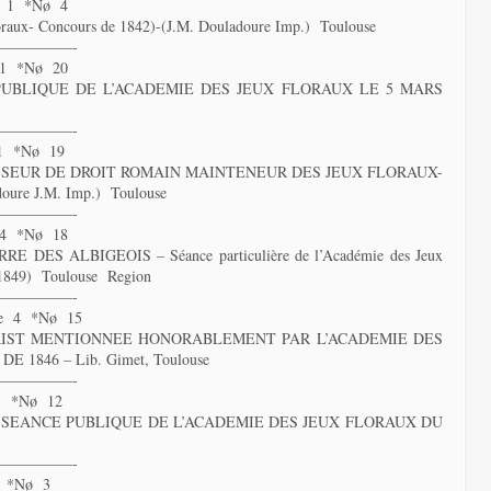
e 1 *Nø 4
ux- Concours de 1842)-(J.M. Douladoure Imp.) Toulouse
—————-
 1 *Nø 20
UBLIQUE DE L’ACADEMIE DES JEUX FLORAUX LE 5 MARS
—————-
1 *Nø 19
SSEUR DE DROIT ROMAIN MAINTENEUR DES JEUX FLORAUX-
doure J.M. Imp.) Toulouse
—————-
 4 *Nø 18
ES ALBIGEOIS – Séance particulière de l’Académie des Jeux
. 1849) Toulouse Region
—————-
e 4 *Nø 15
HRIST MENTIONNEE HONORABLEMENT PAR L’ACADEMIE DES
1846 – Lib. Gimet, Toulouse
—————-
3 *Nø 12
 SEANCE PUBLIQUE DE L’ACADEMIE DES JEUX FLORAUX DU
—————-
 *Nø 3