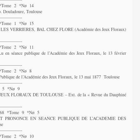
 *Tome 2 *Nø 14
. Douladoure, Toulouse
—————-
 *Tome 1 *Nø 15
ES VERRIERES, BAL CHEZ FLORE (Académie des Jeux Floraux)
—————-
 *Tome 2 *Nø 11
éance publique de l’Académie des Jeux Floraux, le 13 février
—————-
 *Tome 2 *Nø 8
que de l’Académie des Jeux Floraux, le 13 mai 1877 Toulouse
—————-
e 5 *Nø 9
UX FLORAUX DE TOULOUSE – Ext. de la « Revue du Dauphiné
—————-
68 *Tome 9 *Nø 5
T PRONONCE EN SEANCE PUBLIQUE DE L’ACADEMIE DES
se
—————-
 *Tome 2 *Nø 10