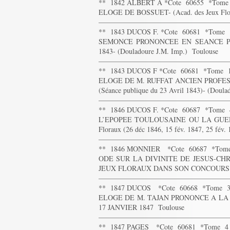
** 1842 ALBERT A *Cote 60655 *Tom
ELOGE DE BOSSUET- (Acad. des Jeux Flora
——————————————————
** 1843 DUCOS F. *Cote 60681 *Tome
SEMONCE PRONONCEE EN SEANCE P
1843- (Douladoure J.M. Imp.) Toulouse
——————————————————
** 1843 DUCOS F *Cote 60681 *Tome 
ELOGE DE M. RUFFAT ANCIEN PROFE
(Séance publique du 23 Avril 1843)- (Doula
——————————————————
** 1846 DUCOS F. *Cote 60687 *Tome
L’EPOPEE TOULOUSAINE OU LA GUERRE D
Floraux (26 déc 1846, 15 fév. 1847, 25 fév
——————————————————
** 1846 MONNIER *Cote 60687 *Tom
ODE SUR LA DIVINITE DE JESUS-C
JEUX FLORAUX DANS SON CONCOURS DE 
——————————————————
** 1847 DUCOS *Cote 60668 *Tome 
ELOGE DE M. TAJAN PRONONCE A LA
17 JANVIER 1847 Toulouse
——————————————————
** 1847 PAGES *Cote 60681 *Tome 4