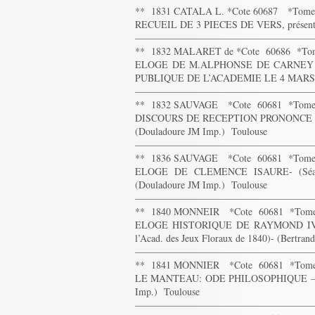
** 1831 CATALA L. *Cote 60687 *Tom
RECUEIL DE 3 PIECES DE VERS, présentées
——————————————————
** 1832 MALARET de *Cote 60686 *T
ELOGE DE M.ALPHONSE DE CARNEY
PUBLIQUE DE L’ACADEMIE LE 4 MARS 18
——————————————————
** 1832 SAUVAGE *Cote 60681 *Tom
DISCOURS DE RECEPTION PRONONCE 
(Douladoure JM Imp.) Toulouse
——————————————————
** 1836 SAUVAGE *Cote 60681 *Tom
ELOGE DE CLEMENCE ISAURE- (Séance 
(Douladoure JM Imp.) Toulouse
——————————————————
** 1840 MONNEIR *Cote 60681 *Tom
ELOGE HISTORIQUE DE RAYMOND IV 
l’Acad. des Jeux Floraux de 1840)- (Bertra
——————————————————
** 1841 MONNIER *Cote 60681 *Tom
LE MANTEAU: ODE PHILOSOPHIQUE – 5Conc
Imp.) Toulouse
——————————————————