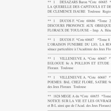
** 1 DESAZARS Baron *Cote 60685 
LA QUERELLE DES CAPITOULS ET DE
DE CLEMENCE ISAURE Toulouse Regio
——————————————————
** 1 DUCOS F. *Cote 60686 *Tome 
DISCOURS PRONONCE AUX OBSEQUES
FLORAUX DE TOULOUSE – Imp. A. Hénaul
——————————————————
** 1 DUCOS F. *Cote 60687 *Tome 8
L’ORAISON FUNEBRE DU LIO, LA RUC
sénace particulière à l’Académie des Jeux Fl
——————————————————
** 1 VILLENEUVE A. *Cote 60687 *
EGLOGUE 8e A POLLION ET ETUDE SUR C
Floraux Toulouse
——————————————————
** 1 VILLENEUVE A. *Cote 60687 *
POEMES: BAL CHEZ FLORE, SATIRE 9e, LI
des Jeux Floraux Toulouse
——————————————————
** 1828 MEGE A du *Cote 60655 *Tom
NOTICE SUR LA VIE ET LES OUVRAGES 
et B-L ainsi que de l’Acad. des Jeux Florau
——————————————————