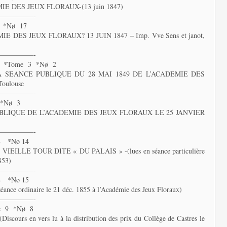
E DES JEUX FLORAUX-(13 juin 1847)
—————-
 *Nø 17
DES JEUX FLORAUX? 13 JUIN 1847 – Imp. Vve Sens et janot,
—————-
86 *Tome 3 *Nø 2
SEANCE PUBLIQUE DU 28 MAI 1849 DE L’ACADEMIE DES
oulouse
—————-
 *Nø 3
LIQUE DE L’ACADEMIE DES JEUX FLORAUX LE 25 JANVIER
—————-
8 *Nø 14
LLE TOUR DITE « DU PALAIS » -(lues en séance particulière
853)
—————-
8 *Nø 15
e ordinaire le 21 déc. 1855 à l’Académie des Jeux Floraux)
—————-
e 9 *Nø 8
s en vers lu à la distribution des prix du Collège de Castres le