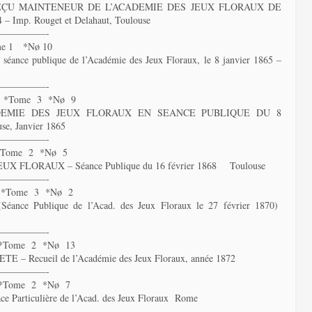
EÇU MAINTENEUR DE L’ACADEMIE DES JEUX FLORAUX DE
– Imp. Rouget et Delahaut, Toulouse
—————-
me 1 *Nø 10
e publique de l’Académie des Jeux Floraux, le 8 janvier 1865 –
—————-
6 *Tome 3 *Nø 9
DEMIE DES JEUX FLORAUX EN SEANCE PUBLIQUE DU 8
se, Janvier 1865
—————-
*Tome 2 *Nø 5
FLORAUX – Séance Publique du 16 février 1868 Toulouse
—————-
5 *Tome 3 *Nø 2
ce Publique de l’Acad. des Jeux Floraux le 27 février 1870)
—————-
 *Tome 2 *Nø 13
ecueil de l’Académie des Jeux Floraux, année 1872
—————-
 *Tome 2 *Nø 7
rticulière de l’Acad. des Jeux Floraux Rome
—————-