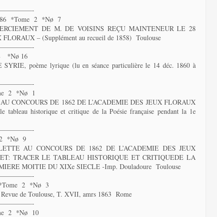
—————-
86 *Tome 2 *Nø 7
RCIEMENT DE M. DE VOISINS REÇU MAINTENEUR LE 28
ORAUX – (Supplément au recueil de 1858) Toulouse
—————-
8 *Nø 16
 poème lyrique (lu en séance particulière le 14 déc. 1860 à
—————-
me 2 *Nø 1
 AU CONCOURS DE 1862 DE L’ACADEMIE DES JEUX FLORAUX
leau historique et critique de la Poésie française pendant la 1e
—————-
 2 *Nø 9
LETTE AU CONCOURS DE 1862 DE L’ACADEMIE DES JEUX
ET: TRACER LE TABLEAU HISTORIQUE ET CRITIQUEDE LA
RE MOITIE DU XIXe SIECLE -Imp. Douladoure Toulouse
—————-
 *Tome 2 *Nø 3
evue de Toulouse, T. XVII, amrs 1863 Rome
—————-
me 2 *Nø 10