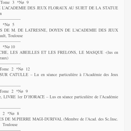
*Tome 3 *Nø 9
 L’ACADEMIE DES JEUX FLORAUX AU SUJET DE LA STATUE
n
—————-
2 *Nø 5
 DE M. DE LATRESNE, DOYEN DE L’ACADEMIE DES JEUX
t, Toulouse
—————-
 *Nø 10
HE, LES ABEILLES ET LES FRELONS, LE MASQUE -(lus en
oraux)
—————-
Tome 2 *Nø 12
ATULLE – Lu en séance particulière à l’Académie des Jeux
—————-
Tome 2 *Nø 9
VRE 1er D’HORACE – Lus en séance particulière de l’Académie
—————-
e 2 *Nø 8
DE M.PIERRE MAGI-DURIVAL (Membre de l’Acad. des Sc.Insc.
x) Toulouse
—————-