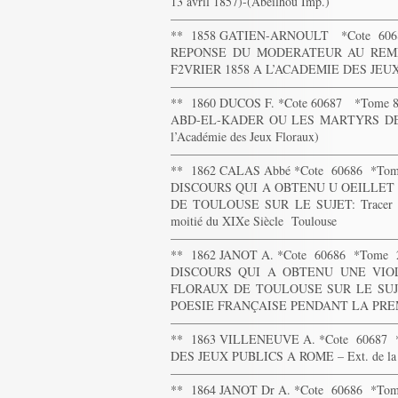
13 avril 1857)-(Abeilhou Imp.)
——————————————————
** 1858 GATIEN-ARNOULT *Cote 606
REPONSE DU MODERATEUR AU REME
F2VRIER 1858 A L’ACADEMIE DES JEUX FL
——————————————————
** 1860 DUCOS F. *Cote 60687 *Tome 
ABD-EL-KADER OU LES MARTYRS DE SYRIE,
l’Académie des Jeux Floraux)
——————————————————
** 1862 CALAS Abbé *Cote 60686 *To
DISCOURS QUI A OBTENU U OEILLET
DE TOULOUSE SUR LE SUJET: Tracer le tab
moitié du XIXe Siècle Toulouse
——————————————————
** 1862 JANOT A. *Cote 60686 *Tome
DISCOURS QUI A OBTENU UNE VIO
FLORAUX DE TOULOUSE SUR LE SUJ
POESIE FRANÇAISE PENDANT LA PREMIE
——————————————————
** 1863 VILLENEUVE A. *Cote 60687
DES JEUX PUBLICS A ROME – Ext. de la R
——————————————————
** 1864 JANOT Dr A. *Cote 60686 *To