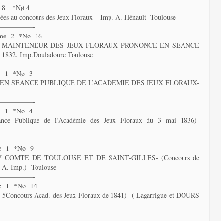
e 8 *Nø 4
 au concours des Jeux Floraux – Imp. A. Hénault Toulouse
—————-
ome 2 *Nø 16
 MAINTENEUR DES JEUX FLORAUX PRONONCE EN SEANCE
32. Imp.Douladoure Toulouse
—————-
e 1 *Nø 3
EN SEANCE PUBLIQUE DE L’ACADEMIE DES JEUX FLORAUX-
—————-
e 1 *Nø 4
Publique de l’Académie des Jeux Floraux du 3 mai 1836)-
—————-
e 1 *Nø 9
COMTE DE TOULOUSE ET DE SAINT-GILLES- (Concours de
nd A. Imp.) Toulouse
—————-
e 1 *Nø 14
ours Acad. des Jeux Floraux de 1841)- ( Lagarrigue et DOURS
—————-