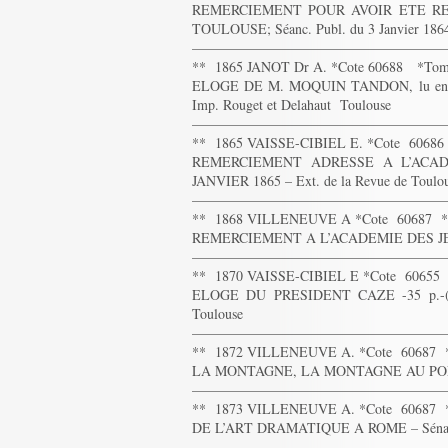
REMERCIEMENT POUR AVOIR ETE R
TOULOUSE; Séanc. Publ. du 3 Janvier 1864 
——————————————————
** 1865 JANOT Dr A. *Cote 60688 *To
ELOGE DE M. MOQUIN TANDON, lu en séanc
Imp. Rouget et Delahaut Toulouse
——————————————————
** 1865 VAISSE-CIBIEL E. *Cote 6068
REMERCIEMENT ADRESSE A L’ACA
JANVIER 1865 – Ext. de la Revue de Toulou
——————————————————
** 1868 VILLENEUVE A *Cote 60687 
REMERCIEMENT A L’ACADEMIE DES JEUX 
——————————————————
** 1870 VAISSE-CIBIEL E *Cote 6065
ELOGE DU PRESIDENT CAZE -35 p.-(Séan
Toulouse
——————————————————
** 1872 VILLENEUVE A. *Cote 60687
LA MONTAGNE, LA MONTAGNE AU POETE – R
——————————————————
** 1873 VILLENEUVE A. *Cote 60687
DE L’ART DRAMATIQUE A ROME – Sénace Pa
——————————————————