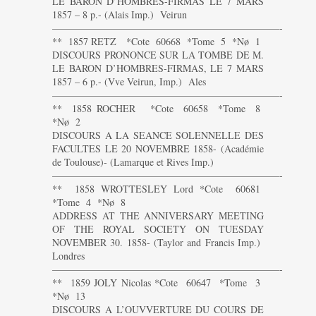
LE BARON D’HOMBRES-FIRMAS LE 7 MARS
1857 – 8 p.- (Alais Imp.) Veirun
———————————————————————-
** 1857 RETZ *Cote 60668 *Tome 5 *Nø 1
DISCOURS PRONONCE SUR LA TOMBE DE M.
LE BARON D’HOMBRES-FIRMAS, LE 7 MARS
1857 – 6 p.- (Vve Veirun, Imp.) Ales
———————————————————————-
** 1858 ROCHER *Cote 60658 *Tome 8
*Nø 2
DISCOURS A LA SEANCE SOLENNELLE DES
FACULTES LE 20 NOVEMBRE 1858- (Académie
de Toulouse)- (Lamarque et Rives Imp.)
———————————————————————-
** 1858 WROTTESLEY Lord *Cote 60681
*Tome 4 *Nø 8
ADDRESS AT THE ANNIVERSARY MEETING
OF THE ROYAL SOCIETY ON TUESDAY
NOVEMBER 30. 1858- (Taylor and Francis Imp.)
Londres
———————————————————————-
** 1859 JOLY Nicolas *Cote 60647 *Tome 3
*Nø 13
DISCOURS A L’OUVVERTURE DU COURS DE