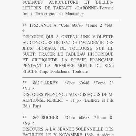
SCEINCES AGRICULTURE ET BELLES-
LETTRES DE TARN-ET -GARONNE-(Forestié
Imp.) Tarn-et-garonne Montauban
———————————————————————-
** 1862 JANOT A. *Cote 60686 *Tome 2 *Nø
9
DISCOURS QUI A OBTENU UNE VIOLETTE
AU CONCOURS DE 1862 DE L’ACADEMIE DES
JEUX FLORAUX DE TOULOUSE SUR LE
SUJET: TRACER LE TABLEAU HISTORIQUE
ET CRITIQUEDE LA POESIE FRANÇAISE
PENDANT LA PREMIERE MOITIE DU XIXe
SIECLE -Imp. Douladoure Toulouse
———————————————————————-
** 1862 LARREY *Cote 60648 *Tome 28
*Nø 8
DISCOURS PRONONCE AUX OBSEQUES DE M.
ALPHONSE ROBERT – 11 p.- (Baillière et Fils
Ed.) Paris
———————————————————————-
** 1862 ROCHER *Cote 60658 *Tome 8
*Nø 4
DISCOURS A LA SEANCE SOLENNELLE DES
FACULTES LE 20 NOVAMBRE 1862- Académie