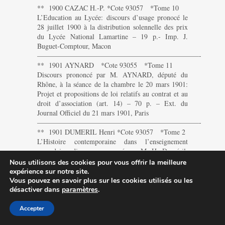
** 1900 CAZAC H.-P. *Cote 93057 *Tome 10
L’Education au Lycée: discours d’usage pronocé le
28 juillet 1900 à la distribution solennelle des prix
du Lycée National Lamartine – 19 p.- Imp. J.
Buguet-Comptour, Macon
———————————————————————-
** 1901 AYNARD *Cote 93055 *Tome 11
Discours prononcé par M. AYNARD, député du
Rhône, à la séance de la chambre le 20 mars 1901:
Projet et propositions de loi relatifs au contrat et au
droit d’association (art. 14) – 70 p. – Ext. du
Journal Officiel du 21 mars 1901, Paris
———————————————————————-
** 1901 DUMERIL Henri *Cote 93057 *Tome 2
L’Histoire contemporaine dans l’enseignement
secondaire: discours prononcé par M. H. Duméril,
président, à la Sénace Publique annuelle du 2 juin
Nous utilisons des cookies pour vous offrir la meilleure
1901 – 18 p. – Imp. Douladoure-Privat, Toulouse –
expérience sur notre site.
Ext. des Mém. de l’Acad. des Sc. de Toulouse
Vous pouvez en savoir plus sur les cookies utilisés ou les
———————————————————————-
désactiver dans
paramètres
.
** 1906 BUHL A *Cote 60687 *Tome 10 *Nø
1
Accepter
QUELQUES REFLEXIONS SUR LES DIVERSES