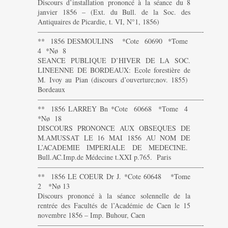
Discours d’installation prononcé à la séance du 8
janvier 1856 – (Ext. du Bull. de la Soc. des
Antiquaires de Picardie, t. VI, N°1, 1856)
———————————————————————-
** 1856 DESMOULINS *Cote 60690 *Tome
4 *Nø 8
SEANCE PUBLIQUE D’HIVER DE LA SOC.
LINEENNE DE BORDEAUX: Ecole forestière de
M. Ivoy au Pian (discours d’ouverture;nov. 1855)
Bordeaux
———————————————————————-
** 1856 LARREY Bn *Cote 60668 *Tome 4
*Nø 18
DISCOURS PRONONCE AUX OBSEQUES DE
M.AMUSSAT LE 16 MAI 1856 AU NOM DE
L’ACADEMIE IMPERIALE DE MEDECINE.
Bull.AC.Imp.de Médecine t.XXI p.765. Paris
———————————————————————-
** 1856 LE COEUR Dr J. *Cote 60648 *Tome
2 *Nø 13
Discours prononcé à la séance solennelle de la
rentrée des Facultés de l’Académie de Caen le 15
novembre 1856 – Imp. Buhour, Caen
———————————————————————-