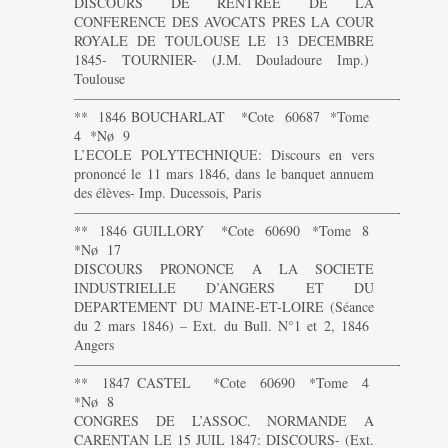
DISCOURS DE RENTREE DE LA
CONFERENCE DES AVOCATS PRES LA COUR
ROYALE DE TOULOUSE LE 13 DECEMBRE
1845- TOURNIER- (J.M. Douladoure Imp.)
Toulouse
———————————————————————-
** 1846 BOUCHARLAT *Cote 60687 *Tome
4 *Nø 9
L’ECOLE POLYTECHNIQUE: Discours en vers
prononcé le 11 mars 1846, dans le banquet annuem
des élèves- Imp. Ducessois, Paris
———————————————————————-
** 1846 GUILLORY *Cote 60690 *Tome 8
*Nø 17
DISCOURS PRONONCE A LA SOCIETE
INDUSTRIELLE D’ANGERS ET DU
DEPARTEMENT DU MAINE-ET-LOIRE (Séance
du 2 mars 1846) – Ext. du Bull. N°1 et 2, 1846
Angers
———————————————————————-
** 1847 CASTEL *Cote 60690 *Tome 4
*Nø 8
CONGRES DE L’ASSOC. NORMANDE A
CARENTAN LE 15 JUIL 1847: DISCOURS- (Ext.