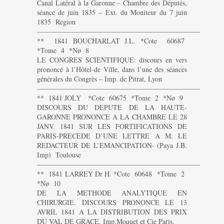
Canal Latéral à la Garonne – Chambre des Députés,
séance de juin 1835 – Ext. du Moniteur du 7 juin
1835 Region
———————————————————————-
** 1841 BOUCHARLAT J.L. *Cote 60687
*Tome 4 *Nø 8
LE CONGRES SCIENTIFIQUE: discours en vers
prononcé à l’Hôtel-de Ville, dans l’une des séances
générales du Congrès – Imp. de Pitrat, Lyon
———————————————————————-
** 1841 JOLY *Cote 60675 *Tome 2 *Nø 9
DISCOURS DU DEPUTE DE LA HAUTE-
GARONNE PRONONCE A LA CHAMBRE LE 28
JANV. 1841 SUR LES FORTIFICATIONS DE
PARIS-PRECEDE D’UNE LETTRE A M. LE
REDACTEUR DE L’EMANCIPATION- (Paya J.B.
Imp) Toulouse
———————————————————————-
** 1841 LARREY Dr H. *Cote 60648 *Tome 2
*Nø 10
DE LA METHODE ANALYTIQUE EN
CHIRURGIE. DISCOURS PRONONCE LE 13
AVRIL 1841 A LA DISTRIBUTION DES PRIX
DU VAL DE GRACE. Imp.Moquet et Cie Paris.