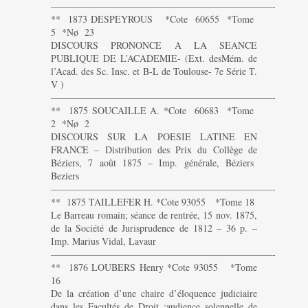
———————————————————————-
** 1873 DESPEYROUS *Cote 60655 *Tome
5 *Nø 23
DISCOURS PRONONCE A LA SEANCE
PUBLIQUE DE L’ACADEMIE- (Ext. desMém. de
l’Acad. des Sc. Insc. et B-L de Toulouse- 7e Série T.
V )
———————————————————————-
** 1875 SOUCAILLE A. *Cote 60683 *Tome
2 *Nø 2
DISCOURS SUR LA POESIE LATINE EN
FRANCE – Distribution des Prix du Collège de
Béziers, 7 août 1875 – Imp. générale, Béziers
Beziers
———————————————————————-
** 1875 TAILLEFER H. *Cote 93055 *Tome 18
Le Barreau romain; séance de rentrée, 15 nov. 1875,
de la Société de Jurisprudence de 1812 – 36 p. –
Imp. Marius Vidal, Lavaur
———————————————————————-
** 1876 LOUBERS Henry *Cote 93055 *Tome
16
De la création d’une chaire d’éloquence judiciaire
dans les Facultés de Droit ;audience solennelle de