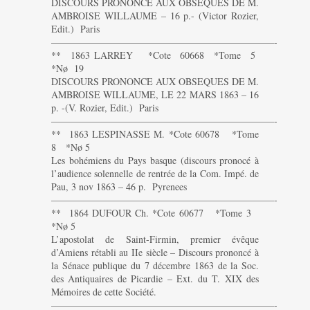
DISCOURS PRONONCE AUX OBSEQUES DE M.
AMBROISE WILLAUME – 16 p.- (Victor Rozier,
Edit.) Paris
———————————————————————-
** 1863 LARREY *Cote 60668 *Tome 5
*Nø 19
DISCOURS PRONONCE AUX OBSEQUES DE M.
AMBROISE WILLAUME, LE 22 MARS 1863 – 16
p. -(V. Rozier, Edit.) Paris
———————————————————————-
** 1863 LESPINASSE M. *Cote 60678 *Tome
8 *Nø 5
Les bohémiens du Pays basque (discours pronocé à
l’audience solennelle de rentrée de la Com. Impé. de
Pau, 3 nov 1863 – 46 p. Pyrenees
———————————————————————-
** 1864 DUFOUR Ch. *Cote 60677 *Tome 3
*Nø 5
L’apostolat de Saint-Firmin, premier évêque
d’Amiens rétabli au IIe siècle – Discours prononcé à
la Sénace publique du 7 décembre 1863 de la Soc.
des Antiquaires de Picardie – Ext. du T. XIX des
Mémoires de cette Société.
———————————————————————-