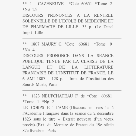
** 1 CAZENEUVE *Cote 60651 *Tome 2
*Nø 25
DISCOURS PRONONCES A LA RENTREE
SOLENNELLE DE L’ECOLE DE MEDECINE ET
DE PHARMACIE DE LILLE- 35 p- (Le Danel
Imp.) Lille
———————————————————————-
** 1807 MAURY C. *Cote 60681 *Tome 9
*Nø 4
DISCOURS PRONONCE DANS LA SEANCE
PUBLIQUE TENUE PAR LA CLASSE DE LA
LANGUE ET DE LA LITTERATURE
FRANÇAISE DE L’INSTITUT DE FRANCE, LE
6 AMI 1807 – 128 p. – Imp. de l’Institution des
Sourds-Muets, Paris
———————————————————————-
** 1823 NEUFCHATEAU F. de *Cote 60681
*Tome 1 *Nø 2
LE CORPS ET L’AME-(Discours en vers lu à
l’Académie Française dans la séance du 2 décembre
1823 sous le titre « Extrait nouveau d’un vieux
procès)-(Ext. du Mercure de France du 19e siècle
87e livraison Paris