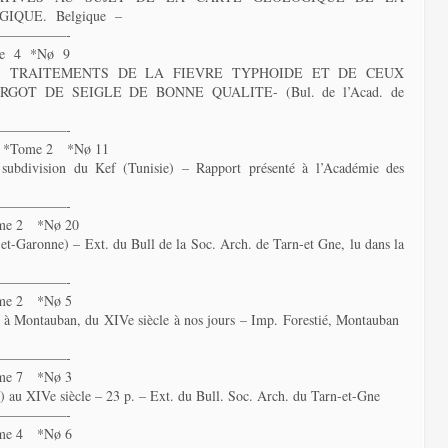
IQUE. Belgique –
—————-
me 4 *Nø 9
S TRAITEMENTS DE LA FIEVRE TYPHOIDE ET DE CEUX
GOT DE SEIGLE DE BONNE QUALITE- (Bul. de l’Acad. de
—————-
 *Tome 2 *Nø 11
 subdivision du Kef (Tunisie) – Rapport présenté à l’Académie des
—————-
me 2 *Nø 20
et-Garonne) – Ext. du Bull de la Soc. Arch. de Tarn-et Gne, lu dans la
—————-
me 2 *Nø 5
aps à Montauban, du XIVe siècle à nos jours – Imp. Forestié, Montauban
—————-
me 7 *Nø 3
y) au XIVe siècle – 23 p. – Ext. du Bull. Soc. Arch. du Tarn-et-Gne
—————-
me 4 *Nø 6