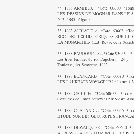
——————————————————
** 1883 ARMIEUX *Cote 60680 *Tom
LES DESSINS DE MOGHAR DANS LE SUD-OR
N°2, 1883 Algerie
——————————————————
** 1883 AURIAC E. d’ *Cote 60663 *T
RECHERCHES HISTORIQUES SUR LE 
LA MONARCHIE- (Ext. Revue de la Société d
——————————————————
** 1883 BAUDOUIN Ad. *Cote 93056 *T
Les trois femmes du roi Dagobert – 24 p. –
Toulouse, 1er Semestre, 1883
——————————————————
** 1883 BLANCARD *Cote 60680 *To
LES LAUREATS VOYAGEURS : Lettre à Mr. le
——————————————————
** 1883 CABIE Ed. *Cote 60677 *Tome
Coutumes de Lafox octroyées par Sicard A
——————————————————
** 1883 CHALANDE J *Cote 60645 *To
ETUDE SUR LES GEOTRUPES FRANÇA
——————————————————
** 1883 DEWALQUE G. *Cote 60640 *
ADRESSE AUX CHAMBRES LEGISL