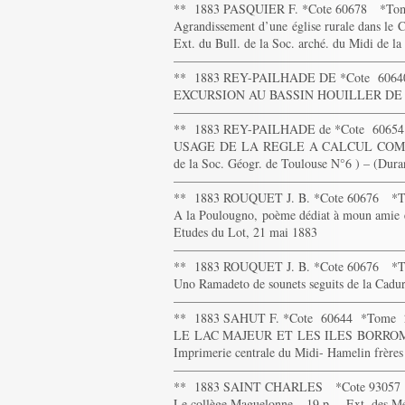
** 1883 PASQUIER F. *Cote 60678 *To
Agrandissement d’une église rurale dans le 
Ext. du Bull. de la Soc. arché. du Midi de l
——————————————————
** 1883 REY-PAILHADE DE *Cote 606
EXCURSION AU BASSIN HOUILLER DE C
——————————————————
** 1883 REY-PAILHADE de *Cote 6065
USAGE DE LA REGLE A CALCUL COMME
de la Soc. Géogr. de Toulouse N°6 ) – (Dur
——————————————————
** 1883 ROUQUET J. B. *Cote 60676 *
A la Poulougno, poème dédiat à moun amie e
Etudes du Lot, 21 mai 1883
——————————————————
** 1883 ROUQUET J. B. *Cote 60676 *
Uno Ramadeto de sounets seguits de la Cadu
——————————————————
** 1883 SAHUT F. *Cote 60644 *Tome
LE LAC MAJEUR ET LES ILES BORRO
Imprimerie centrale du Midi- Hamelin frères 
——————————————————
** 1883 SAINT CHARLES *Cote 93057
Le collège Maguelonne – 19 p. – Ext. des Mé