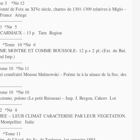
me 3 *Nø 12
Comté de Foix au XIVe siècle, chartes de 1301-1309 relatives à Miglo –
a France Ariege
—————-
40 *Nø 5
ARMAUX – 13 p. Tarn Region
—————-
4 *Tome 10 *Nø 6
 MONTRE ET COMME BOUSSOLE- 12 p.+ 2 pl.-(Ext. du Bul.
and Imp.)
—————-
Tome 10 *Nø 11
t counfraïré Moussu Malinowski – Poème lu à la sénace de la Soc. des
—————-
Tome 10 *Nø 10
rcienno, poèmo (Le petit Ruisseau) – Imp. J. Bergon, Cahors Lot
—————-
 2 *Nø 8
MEE – LEUR CLIMAT CARACTERISE PAR LEUR VEGETATION.
Montpellier. Italie
—————-
 *Tome 11
m. de l’Acad. des Sc. de Toulouse, 1er semestre 1883