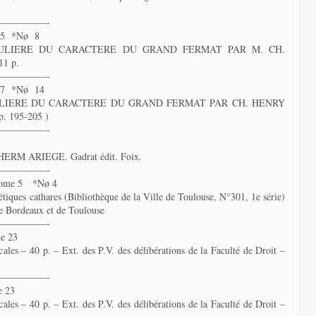
—————-
 5 *Nø 8
ULIERE DU CARACTERE DU GRAND FERMAT PAR M. CH.
11 p.
—————-
 7 *Nø 14
LIERE DU CARACTERE DU GRAND FERMAT PAR CH. HENRY
pp. 195-205 )
—————-
 ARIEGE. Gadrat édit. Foix.
—————-
Tome 5 *Nø 4
rétiques cathares (Bibliothèque de la Ville de Toulouse, N°301, 1e série)
de Bordeaux et de Toulouse
—————-
e 23
cales – 40 p. – Ext. des P.V. des délibérations de la Faculté de Droit –
—————-
 23
cales – 40 p. – Ext. des P.V. des délibérations de la Faculté de Droit –