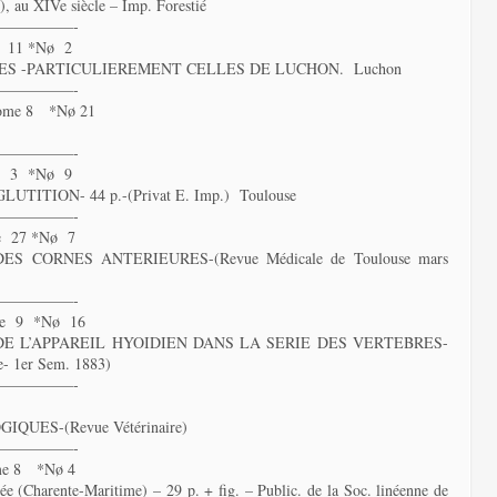
), au XIVe siècle – Imp. Forestié
—————-
 11 *Nø 2
S -PARTICULIEREMENT CELLES DE LUCHON. Luchon
—————-
ome 8 *Nø 21
—————-
e 3 *Nø 9
ITION- 44 p.-(Privat E. Imp.) Toulouse
—————-
e 27 *Nø 7
 CORNES ANTERIEURES-(Revue Médicale de Toulouse mars
—————-
me 9 *Nø 16
DE L’APPAREIL HYOIDIEN DANS LA SERIE DES VERTEBRES-
se- 1er Sem. 1883)
—————-
ES-(Revue Vétérinaire)
—————-
me 8 *Nø 4
(Charente-Maritime) – 29 p. + fig. – Public. de la Soc. linéenne de