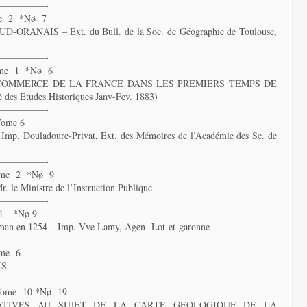
—————-
e 2 *Nø 7
ANAIS – Ext. du Bull. de la Soc. de Géographie de Toulouse,
—————-
ome 1 *Nø 6
COMMERCE DE LA FRANCE DANS LES PREMIERS TEMPS DE
es Etudes Historiques Janv-Fev. 1883)
—————-
ome 6
 Imp. Douladoure-Privat, Ext. des Mémoires de l’Académie des Sc. de
—————-
me 2 *Nø 9
 Ministre de l’Instruction Publique
—————-
 1 *Nø 9
laman en 1254 – Imp. Vve Lamy, Agen Lot-et-garonne
—————-
me 6
IS
—————-
Tome 10 *Nø 19
ATIVES AU SUJET DE LA CARTE GEOLOGIQUE DE LA