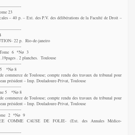
—————-
ome 23
cales – 40 p. – Ext. des P.V. des délibérations de la Faculté de Droit –
—————-
4
N- 22 p. Rio-de-janeiro
—————-
*Tome 6 *Nø 3
ages . 2 planches. Toulouse
—————-
 5 *Nø 8
l de commerce de Toulouse; compte rendu des travaux du tribunal pour
veau président – Imp. Douladoure-Privat, Toulouse
—————-
me 5 *Nø 8
l de commerce de Toulouse; compte rendu des travaux du tribunal pour
veau président – Imp. Douladoure-Privat, Toulouse
—————-
Tome 2 *Nø 9
 COMME CAUSE DE FOLIE- (Ext. des Annales Médico-
—————-