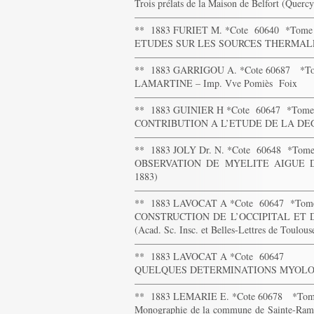
Trois prélats de la Maison de Belfort (Quercy
——————————————————
** 1883 FURIET M. *Cote 60640 *Tome
ETUDES SUR LES SOURCES THERMALE
——————————————————
** 1883 GARRIGOU A. *Cote 60687 *T
LAMARTINE – Imp. Vve Pomiès Foix
——————————————————
** 1883 GUINIER H *Cote 60647 *Tom
CONTRIBUTION A L’ETUDE DE LA DEGLUT
——————————————————
** 1883 JOLY Dr. N. *Cote 60648 *Tom
OBSERVATION DE MYELITE AIGUE DES
1883)
——————————————————
** 1883 LAVOCAT A *Cote 60647 *To
CONSTRUCTION DE L’OCCIPITAL ET 
(Acad. Sc. Insc. et Belles-Lettres de Toulou
——————————————————
** 1883 LAVOCAT A *Cote 60647
QUELQUES DETERMINATIONS MYOLOGIQU
——————————————————
** 1883 LEMARIE E. *Cote 60678 *To
Monographie de la commune de Sainte-Ramée 