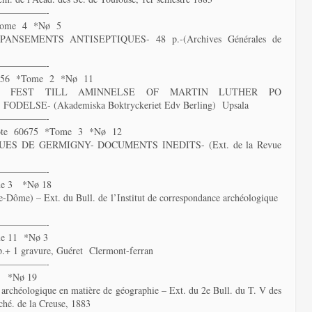
—————-
*Tome 4 *Nø 5
SEMENTS ANTISEPTIQUES- 48 p.-(Archives Générales de
—————-
0656 *Tome 2 *Nø 11
TS FEST TILL AMINNELSE OF MARTIN LUTHER PO
SE- (Akademiska Boktryckeriet Edv Berling) Upsala
—————-
e 60675 *Tome 3 *Nø 12
S DE GERMIGNY- DOCUMENTS INEDITS- (Ext. de la Revue
—————-
me 3 *Nø 18
-Dôme) – Ext. du Bull. de l’Institut de correspondance archéologique
—————-
e 11 *Nø 3
p.+ 1 gravure, Guéret Clermont-ferran
—————-
 *Nø 19
ur archéologique en matière de géographie – Ext. du 2e Bull. du T. V des
ché. de la Creuse, 1883