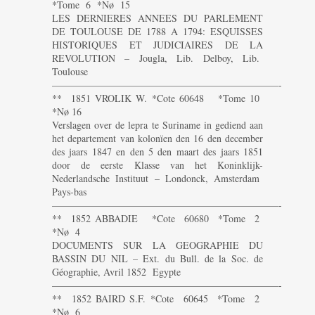
*Tome 6 *Nø 15
LES DERNIERES ANNEES DU PARLEMENT
DE TOULOUSE DE 1788 A 1794: ESQUISSES
HISTORIQUES ET JUDICIAIRES DE LA
REVOLUTION – Jougla, Lib. Delboy, Lib.
Toulouse
———————————————————————-
** 1851 VROLIK W. *Cote 60648 *Tome 10
*Nø 16
Verslagen over de lepra te Suriname in gediend aan
het departement van kolonïen den 16 den december
des jaars 1847 en den 5 den maart des jaars 1851
door de eerste Klasse van het Koninklijk-
Nederlandsche Instituut – Londonck, Amsterdam
Pays-bas
———————————————————————-
** 1852 ABBADIE *Cote 60680 *Tome 2
*Nø 4
DOCUMENTS SUR LA GEOGRAPHIE DU
BASSIN DU NIL – Ext. du Bull. de la Soc. de
Géographie, Avril 1852 Egypte
———————————————————————-
** 1852 BAIRD S.F. *Cote 60645 *Tome 2
*Nø 6