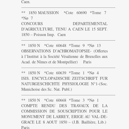
Caen.
———————————————————————-
** 1850 MAUSSION *Cote 60690 *Tome 7
*Nø 7
CONCOURS DEPARTEMENTAL
D’AGRICULTURE, TENU A CAEN LE 15 SEPT.
1850 – Poisson Imp. Caen
———————————————————————-
** 1850 N *Cote 60648 *Tome 9 *Nø 13
OBSERVATIONS D’ACHROMATOPSIE- (Offertes
à l’Institut à la Société Vésalienne de Bruxelles aux
Acad. de Nîmes et de Montpellier) Paris
———————————————————————-
** 1850 N *Cote 60639 *Tome 1 *Nø 4
ISIS. ENCYCLOPADISCHE ZEITSCHRIFT FUR
NATURGESCHICHTE PHYSIOLOGIE N°1-(Soc.
Munichoise des Sc. Nat. Publ.)
———————————————————————-
** 1850 N *Cote 60668 *Tome 3 *Nø 1
COMPTE RENDU DES TRAVAUX DE LA
COMMISSION DE SOUSCRIPTION POUR LE
MONUMENT DE LARREY, ERIGE AU VAL-DE-
GRACE LE 8 AOUT 1850 – (J.B. Baillière, Lib.)
Paris