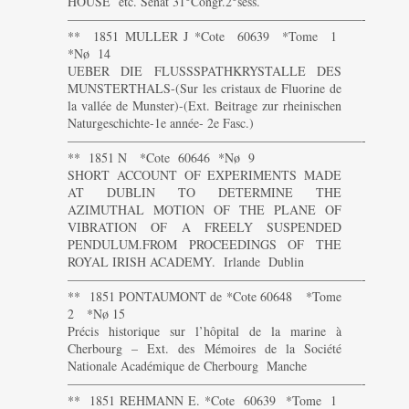
HOUSE etc. Senat 31°Congr.2°sess.
———————————————————————-
** 1851 MULLER J *Cote 60639 *Tome 1
*Nø 14
UEBER DIE FLUSSSPATHKRYSTALLE DES
MUNSTERTHALS-(Sur les cristaux de Fluorine de
la vallée de Munster)-(Ext. Beitrage zur rheinischen
Naturgeschichte-1e année- 2e Fasc.)
———————————————————————-
** 1851 N *Cote 60646 *Nø 9
SHORT ACCOUNT OF EXPERIMENTS MADE
AT DUBLIN TO DETERMINE THE
AZIMUTHAL MOTION OF THE PLANE OF
VIBRATION OF A FREELY SUSPENDED
PENDULUM.FROM PROCEEDINGS OF THE
ROYAL IRISH ACADEMY. Irlande Dublin
———————————————————————-
** 1851 PONTAUMONT de *Cote 60648 *Tome
2 *Nø 15
Précis historique sur l’hôpital de la marine à
Cherbourg – Ext. des Mémoires de la Société
Nationale Académique de Cherbourg Manche
———————————————————————-
** 1851 REHMANN E. *Cote 60639 *Tome 1