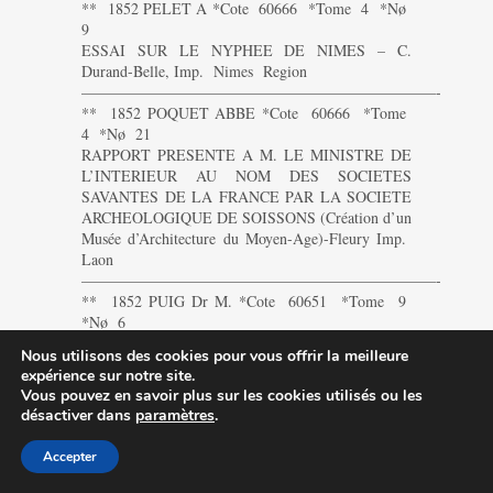
** 1852 PELET A *Cote 60666 *Tome 4 *Nø
9
ESSAI SUR LE NYPHEE DE NIMES – C.
Durand-Belle, Imp. Nimes Region
———————————————————————-
** 1852 POQUET ABBE *Cote 60666 *Tome
4 *Nø 21
RAPPORT PRESENTE A M. LE MINISTRE DE
L’INTERIEUR AU NOM DES SOCIETES
SAVANTES DE LA FRANCE PAR LA SOCIETE
ARCHEOLOGIQUE DE SOISSONS (Création d’un
Musée d’Architecture du Moyen-Age)-Fleury Imp.
Laon
———————————————————————-
** 1852 PUIG Dr M. *Cote 60651 *Tome 9
*Nø 6
DEUXIEME SERIE D’OBSERVATIONS
Nous utilisons des cookies pour vous offrir la meilleure
MEDICALES SUR LES EAUX THERMALES
expérience sur notre site.
ALCALINES SULFUREUSES ET NON
Vous pouvez en savoir plus sur les cookies utilisés ou les
SULFUREUSES D’OLETTE (P-O)
désactiver dans
paramètres
.
RECUEILLIES EN 1852- (J.B. Alzine Imp.)
Perpignan Region
Accepter
———————————————————————-
** 1852 RUSCHENBERGER W *Cote 60639