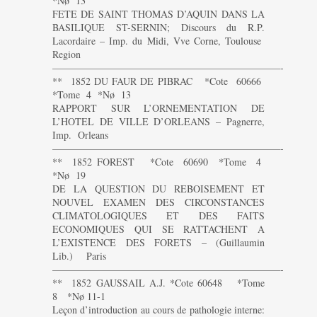
*Nø 13
FETE DE SAINT THOMAS D’AQUIN DANS LA
BASILIQUE ST-SERNIN; Discours du R.P.
Lacordaire – Imp. du Midi, Vve Corne, Toulouse
Region
———————————————————————-
** 1852 DU FAUR DE PIBRAC *Cote 60666
*Tome 4 *Nø 13
RAPPORT SUR L’ORNEMENTATION DE
L’HOTEL DE VILLE D’ORLEANS – Pagnerre,
Imp. Orleans
———————————————————————-
** 1852 FOREST *Cote 60690 *Tome 4
*Nø 19
DE LA QUESTION DU REBOISEMENT ET
NOUVEL EXAMEN DES CIRCONSTANCES
CLIMATOLOGIQUES ET DES FAITS
ECONOMIQUES QUI SE RATTACHENT A
L’EXISTENCE DES FORETS – (Guillaumin
Lib.) Paris
———————————————————————-
** 1852 GAUSSAIL A.J. *Cote 60648 *Tome
8 *Nø 11-1
Leçon d’introduction au cours de pathologie interne: