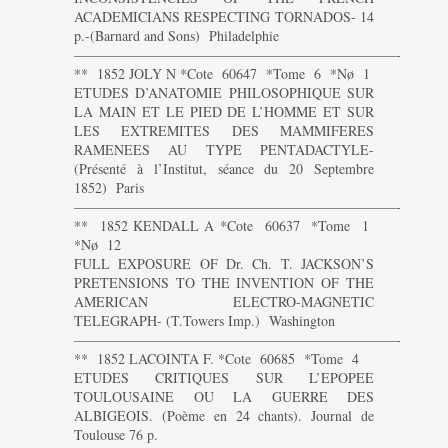
ACADEMICIANS RESPECTING TORNADOS- 14
p.-(Barnard and Sons) Philadelphie
———————————————————————-
** 1852 JOLY N *Cote 60647 *Tome 6 *Nø 1
ETUDES D’ANATOMIE PHILOSOPHIQUE SUR
LA MAIN ET LE PIED DE L’HOMME ET SUR
LES EXTREMITES DES MAMMIFERES
RAMENEES AU TYPE PENTADACTYLE-
(Présenté à l’Institut, séance du 20 Septembre
1852) Paris
———————————————————————-
** 1852 KENDALL A *Cote 60637 *Tome 1
*Nø 12
FULL EXPOSURE OF Dr. Ch. T. JACKSON’S
PRETENSIONS TO THE INVENTION OF THE
AMERICAN ELECTRO-MAGNETIC
TELEGRAPH- (T.Towers Imp.) Washington
———————————————————————-
** 1852 LACOINTA F. *Cote 60685 *Tome 4
ETUDES CRITIQUES SUR L’EPOPEE
TOULOUSAINE OU LA GUERRE DES
ALBIGEOIS. (Poème en 24 chants). Journal de
Toulouse 76 p.