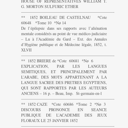
HOUSE OF REPRESENTATIVES WILLIAM T.
G. MORTON SULFURIC ETHER
———————————————————————-
** 1852 BOILEAU DE CASTELNAU *Cote
60648 *Tome 10 *Nø 14
De l’épilepsie dans ses rapports avec l’aliénation
mentale considérés au point de vue médico-judiciaire
– Lu à l’Académie du Gard – Ext. des Annales
d’Hygiène publique et de Médecine légale, 1852, t.
XLVII
———————————————————————-
** 1852 BRIERE de *Cote 60681 *Nø 6
EXPLICATION, PAR LES LANGUES
SEMITIQUES, ET PRINCIPALEMENT PAR
L’ARABE, DES MOTS APPARTENANT A LA
LANGUE SACREE DES PRETRES EGYPTIENS,
QUI SONT RAPPORTES PAR LES AUTEURS
ANCIENS – 16 p. – Beau, Imp. St-germain-en-l
———————————————————————-
** 1852 CAZE *Cote 60686 *Tome 2 *Nø 3
DISCOURS PRONONCE EN SEANCE
PUBLIQUE DE L’ACADEMIE DES JEUX
FLORAUX LE 25 JANVIER 1852
———————————————————————-