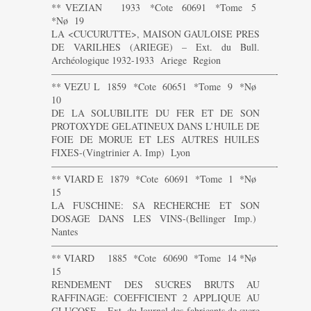
** VEZIAN 1933 *Cote 60691 *Tome 5
*Nø 19
LA <CUCURUTTE>, MAISON GAULOISE PRES
DE VARILHES (ARIEGE) – Ext. du Bull.
Archéologique 1932-1933 Ariege Region
———————————————————————-
** VEZU L 1859 *Cote 60651 *Tome 9 *Nø
10
DE LA SOLUBILITE DU FER ET DE SON
PROTOXYDE GELATINEUX DANS L’HUILE DE
FOIE DE MORUE ET LES AUTRES HUILES
FIXES-(Vingtrinier A. Imp) Lyon
———————————————————————-
** VIARD E 1879 *Cote 60691 *Tome 1 *Nø
15
LA FUSCHINE: SA RECHERCHE ET SON
DOSAGE DANS LES VINS-(Bellinger Imp.)
Nantes
———————————————————————-
** VIARD 1885 *Cote 60690 *Tome 14 *Nø
15
RENDEMENT DES SUCRES BRUTS AU
RAFFINAGE: COEFFICIENT 2 APPLIQUE AU
GLUCOSE – Ext. du Journal des fabricants de sucre