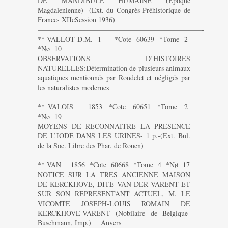
DE MANDIBULE HUMAINE (Epoque
Magdalenienne)- (Ext. du Congrès Préhistorique de
France- XIIeSession 1936)
———————————————————————-
** VALLOT D.M. 1 *Cote 60639 *Tome 2
*Nø 10
OBSERVATIONS D’HISTOIRES
NATURELLES:Détermination de plusieurs animaux
aquatiques mentionnés par Rondelet et négligés par
les naturalistes modernes
———————————————————————-
** VALOIS 1853 *Cote 60651 *Tome 2
*Nø 19
MOYENS DE RECONNAITRE LA PRESENCE
DE L’IODE DANS LES URINES- 1 p.-(Ext. Bul.
de la Soc. Libre des Phar. de Rouen)
———————————————————————-
** VAN 1856 *Cote 60668 *Tome 4 *Nø 17
NOTICE SUR LA TRES ANCIENNE MAISON
DE KERCKHOVE, DITE VAN DER VARENT ET
SUR SON REPRESENTANT ACTUEL, M. LE
VICOMTE JOSEPH-LOUIS ROMAIN DE
KERCKHOVE-VARENT (Nobilaire de Belgique-
Buschmann, Imp.) Anvers