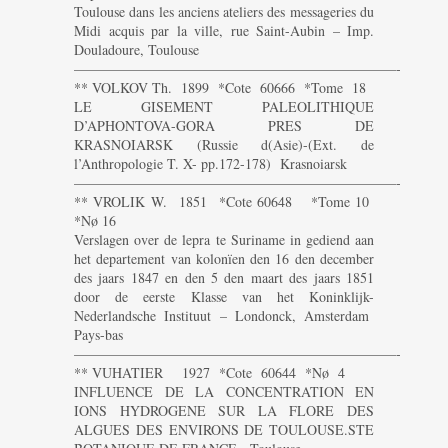
Toulouse dans les anciens ateliers des messageries du
Midi acquis par la ville, rue Saint-Aubin – Imp.
Douladoure, Toulouse
———————————————————————-
** VOLKOV Th. 1899 *Cote 60666 *Tome 18
LE GISEMENT PALEOLITHIQUE
D’APHONTOVA-GORA PRES DE
KRASNOIARSK (Russie d(Asie)-(Ext. de
l’Anthropologie T. X- pp.172-178) Krasnoiarsk
———————————————————————-
** VROLIK W. 1851 *Cote 60648 *Tome 10
*Nø 16
Verslagen over de lepra te Suriname in gediend aan
het departement van kolonïen den 16 den december
des jaars 1847 en den 5 den maart des jaars 1851
door de eerste Klasse van het Koninklijk-
Nederlandsche Instituut – Londonck, Amsterdam
Pays-bas
———————————————————————-
** VUHATIER 1927 *Cote 60644 *Nø 4
INFLUENCE DE LA CONCENTRATION EN
IONS HYDROGENE SUR LA FLORE DES
ALGUES DES ENVIRONS DE TOULOUSE.STE