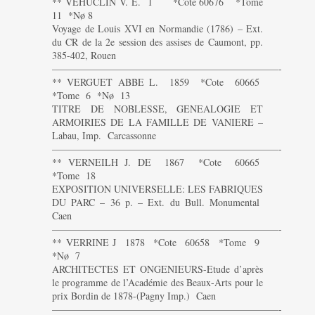
** VEHUCLIN V. E. 1 *Cote 60676 *Tome
11 *Nø 8
Voyage de Louis XVI en Normandie (1786) – Ext.
du CR de la 2e session des assises de Caumont, pp.
385-402, Rouen
———————————————————————-
** VERGUET ABBE L. 1859 *Cote 60665
*Tome 6 *Nø 13
TITRE DE NOBLESSE, GENEALOGIE ET
ARMOIRIES DE LA FAMILLE DE VANIERE –
Labau, Imp. Carcassonne
———————————————————————-
** VERNEILH J. DE 1867 *Cote 60665
*Tome 18
EXPOSITION UNIVERSELLE: LES FABRIQUES
DU PARC – 36 p. – Ext. du Bull. Monumental
Caen
———————————————————————-
** VERRINE J 1878 *Cote 60658 *Tome 9
*Nø 7
ARCHITECTES ET ONGENIEURS-Etude d’après
le programme de l’Académie des Beaux-Arts pour le
prix Bordin de 1878-(Pagny Imp.) Caen
———————————————————————-