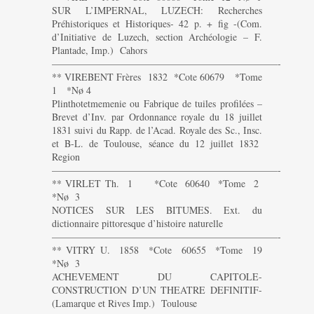
SUR L’IMPERNAL, LUZECH: Recherches
Préhistoriques et Historiques- 42 p. + fig -(Com.
d’Initiative de Luzech, section Archéologie – F.
Plantade, Imp.) Cahors
———————————————————————-
** VIREBENT Frères 1832 *Cote 60679 *Tome
1 *Nø 4
Plinthotetmemenie ou Fabrique de tuiles profilées –
Brevet d’Inv. par Ordonnance royale du 18 juillet
1831 suivi du Rapp. de l’Acad. Royale des Sc., Insc.
et B-L. de Toulouse, séance du 12 juillet 1832
Region
———————————————————————-
** VIRLET Th. 1 *Cote 60640 *Tome 2
*Nø 3
NOTICES SUR LES BITUMES. Ext. du
dictionnaire pittoresque d’histoire naturelle
———————————————————————-
** VITRY U. 1858 *Cote 60655 *Tome 19
*Nø 3
ACHEVEMENT DU CAPITOLE-
CONSTRUCTION D’UN THEATRE DEFINITIF-
(Lamarque et Rives Imp.) Toulouse