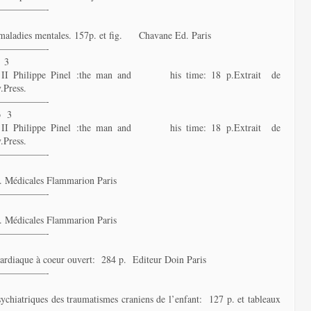
—————-
s maladies mentales. 157p. et fig. Chavane Ed. Paris
—————-
 3
ogy II Philippe Pinel :the man and his time: 18 p.Extrait de
.Press.
—————-
ø 3
ogy II Philippe Pinel :the man and his time: 18 p.Extrait de
.Press.
—————-
Ed. Médicales Flammarion Paris
—————-
Ed. Médicales Flammarion Paris
—————-
 cardiaque à coeur ouvert: 284 p. Editeur Doin Paris
—————-
sychiatriques des traumatismes craniens de l’enfant: 127 p. et tableaux