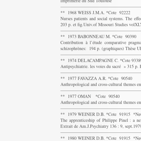
Imprimerie du Sud Toulouse
——————————————————
** 1968 WEISS J.M.A. *Cote 92222
Nurses patients and social systems. The effec
203 p. et fig.Univ.of Missouri Studies volX
——————————————————
** 1973 BABONNEAU M. *Cote 90390
Contribution à l’étude comparative pragma
schizophrènes: 194 p. (graphiques) Thèse 
——————————————————
** 1974 DELACAMPAGNE C. *Cote 9338
Antipsychiatrie. les voies du sacré » 315 p.
——————————————————
** 1977 FAVAZZA A.R. *Cote 90540
Anthropological and cross-cultural themes en
——————————————————
** 1977 OMAN *Cote 90540
Anthropological and cross-cultural themes en
——————————————————
** 1979 WEINER D.B. *Cote 91915 *N
The apprenticeship of Philippe Pinel : a n
Extrait de Am.J.Psychiatry 136 : 9, sept.197
——————————————————
** 1980 WEINER D.B. *Cote 91915 *N