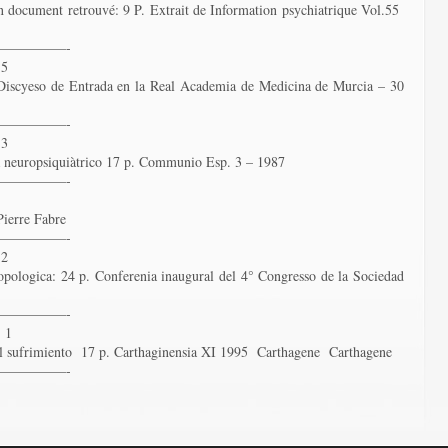
un document retrouvé: 9 P. Extrait de Information psychiatrique Vol.55
—————-
 5
 Discyeso de Entrada en la Real Academia de Medicina de Murcia – 30
—————-
 3
a neuropsiquiàtrico 17 p. Communio Esp. 3 – 1987
—————-
Pierre Fabre
—————-
 2
opologica: 24 p. Conferenia inaugural del 4° Congresso de la Sociedad
—————-
 1
o del sufrimiento 17 p. Carthaginensia XI 1995 Carthagene Carthagene
—————-