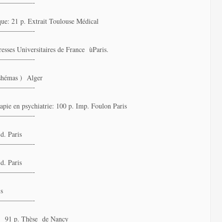
—————-
ue: 21 p. Extrait Toulouse Médical
—————-
resses Universitaires de France ùParis.
—————-
(shémas ) Alger
—————-
pie en psychiatrie: 100 p. Imp. Foulon Paris
—————-
d. Paris
—————-
d. Paris
—————-
is
—————-
ie: 91 p. Thèse de Nancy