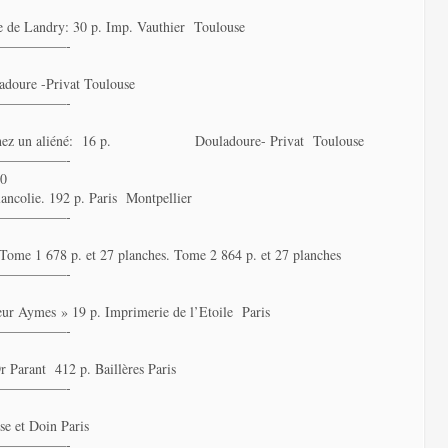
ale de Landry: 30 p. Imp. Vauthier Toulouse
—————-
ladoure -Privat Toulouse
—————-
able chez un aliéné: 16 p. Douladoure- Privat Toulouse
—————-
0
ancolie. 192 p. Paris Montpellier
—————-
s Tome 1 678 p. et 27 planches. Tome 2 864 p. et 27 planches
—————-
ieur Aymes » 19 p. Imprimerie de l’Etoile Paris
—————-
 Dr Parant 412 p. Baillères Paris
—————-
se et Doin Paris
—————-