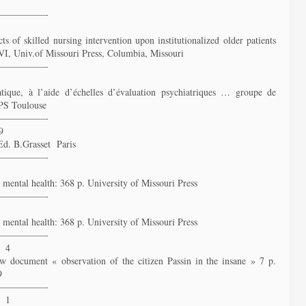
—————-
ts of skilled nursing intervention upon institutionalized older patients
LVI, Univ.of Missouri Press, Columbia, Missouri
—————-
tique, à l’aide d’échelles d’évaluation psychiatriques … groupe de
UPS Toulouse
—————-
9
 Ed. B.Grasset Paris
—————-
 mental health: 368 p. University of Missouri Press
—————-
 mental health: 368 p. University of Missouri Press
—————-
ø 4
ew document « observation of the citizen Passin in the insane » 7 p.
9
—————-
ø 1