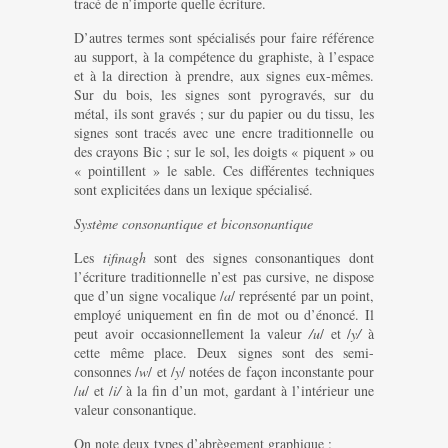
tracé de n’importe quelle écriture.
D’autres termes sont spécialisés pour faire référence
au support, à la compétence du graphiste, à l’espace
et à la direction à prendre, aux signes eux-mêmes.
Sur du bois, les signes sont pyrogravés, sur du
métal, ils sont gravés ; sur du papier ou du tissu, les
signes sont tracés avec une encre traditionnelle ou
des crayons Bic ; sur le sol, les doigts « piquent » ou
« pointillent » le sable. Ces différentes techniques
sont explicitées dans un lexique spécialisé.
Système consonantique et biconsonantique
Les
tifinagh
sont des signes consonantiques dont
l’écriture traditionnelle n’est pas cursive, ne dispose
que d’un signe vocalique /
a
/ représenté par un point,
employé uniquement en fin de mot ou d’énoncé. Il
peut avoir occasionnellement la valeur
/u
/ et /
y/
à
cette même place. Deux signes sont des semi-
consonnes /
w
/ et /
y
/ notées de façon inconstante pour
/
u
/ et /
i/
à la fin d’un mot, gardant à l’intérieur une
valeur consonantique.
On note deux types d’abrègement graphique :