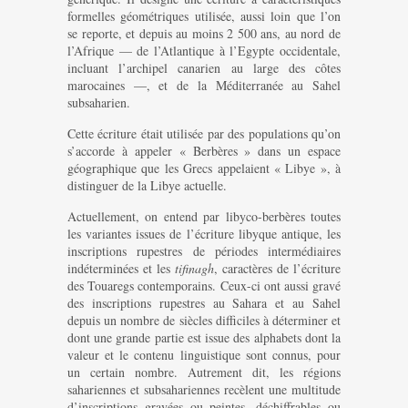
formelles géométriques utilisée, aussi loin que l’on
se reporte, et depuis au moins 2 500 ans, au nord de
l’Afrique — de l’Atlantique à l’Egypte occidentale,
incluant l’archipel canarien au large des côtes
marocaines —, et de la Méditerranée au Sahel
subsaharien.
Cette écriture était utilisée par des populations qu’on
s’accorde à appeler « Berbères » dans un espace
géographique que les Grecs appelaient « Libye », à
distinguer de la Libye actuelle.
Actuellement, on entend par libyco-berbères toutes
les variantes issues de l’écriture libyque antique, les
inscriptions rupestres de périodes intermédiaires
indéterminées et les
tifinagh
, caractères de l’écriture
des Touaregs contemporains. Ceux-ci ont aussi gravé
des inscriptions rupestres au Sahara et au Sahel
depuis un nombre de siècles difficiles à déterminer et
dont une grande partie est issue des alphabets dont la
valeur et le contenu linguistique sont connus, pour
un certain nombre. Autrement dit, les régions
sahariennes et subsahariennes recèlent une multitude
d’inscriptions gravées ou peintes, déchiffrables ou