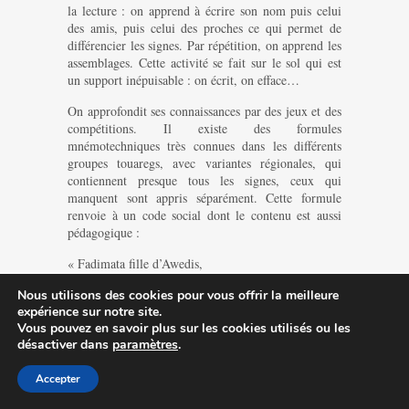
la lecture : on apprend à écrire son nom puis celui
des amis, puis celui des proches ce qui permet de
différencier les signes. Par répétition, on apprend les
assemblages. Cette activité se fait sur le sol qui est
un support inépuisable : on écrit, on efface…
On approfondit ses connaissances par des jeux et des
compétitions. Il existe des formules
mnémotechniques très connues dans les différents
groupes touaregs, avec variantes régionales, qui
contiennent presque tous les signes, ceux qui
manquent sont appris séparément. Cette formule
renvoie à un code social dont le contenu est aussi
pédagogique :
« Fadimata fille d’Awedis,
sa dot est de 16 chevaux,
Nous utilisons des cookies pour vous offrir la meilleure
on ne touche pas sa hanche ».
expérience sur notre site.
Vous pouvez en savoir plus sur les cookies utilisés ou les
Une poésie de treize distiques, enchaînant sons et
désactiver dans
paramètres
.
signes, est composée de figures de rhétorique : c’est
une méthode didactique fondée sur la congruence
Accepter
d’un matériel phonique répétitif associant et
enchaînant les figures.