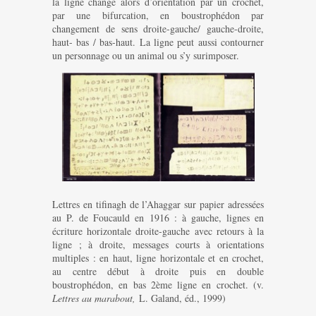
la ligne change alors d’orientation par un crochet,
par une bifurcation, en boustrophédon par
changement de sens droite-gauche/ gauche-droite,
haut- bas / bas-haut. La ligne peut aussi contourner
un personnage ou un animal ou s’y surimposer.
Lettres en tifinagh de l’Ahaggar sur papier adressées
au P. de Foucauld en 1916 : à gauche, lignes en
écriture horizontale droite-gauche avec retours à la
ligne ; à droite, messages courts à orientations
multiples : en haut, ligne horizontale et en crochet,
au centre début à droite puis en double
boustrophédon, en bas 2ème ligne en crochet. (v.
Lettres au marabout,
L. Galand, éd., 1999)