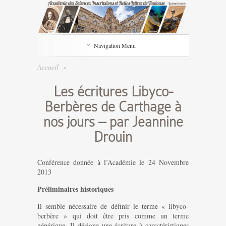
Navigation Menu
Accueil
»
Les écritures Libyco-
Berbères de Carthage à
nos jours – par Jeannine
Drouin
Conférence donnée à l’Académie le 24 Novembre
2013
Préliminaires historiques
Il semble nécessaire de définir le terme « libyco-
berbère » qui doit être pris comme un terme
générique. Il désigne une écriture à caractéristiques