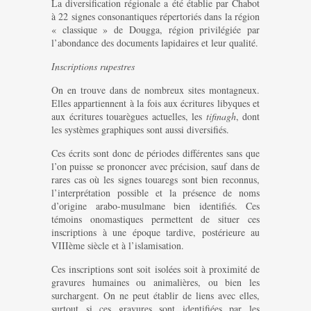
La diversification régionale a été établie par Chabot
à 22 signes consonantiques répertoriés dans la région
« classique » de Dougga, région privilégiée par
l’abondance des documents lapidaires et leur qualité.
Inscriptions rupestres
On en trouve dans de nombreux sites montagneux.
Elles appartiennent à la fois aux écritures libyques et
aux écritures touarègues actuelles, les
tifinagh
, dont
les systèmes graphiques sont aussi diversifiés.
Ces écrits sont donc de périodes différentes sans que
l’on puisse se prononcer avec précision, sauf dans de
rares cas où les signes touaregs sont bien reconnus,
l’interprétation possible et la présence de noms
d’origine arabo-musulmane bien identifiés. Ces
témoins onomastiques permettent de situer ces
inscriptions à une époque tardive, postérieure au
VIIIème siècle et à l’islamisation.
Ces inscriptions sont soit isolées soit à proximité de
gravures humaines ou animalières, ou bien les
surchargent. On ne peut établir de liens avec elles,
surtout si ces gravures sont identifiées par les