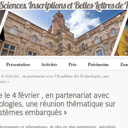
Présentation
Activités
Prix
Patrimoine
Zon
le 4 février , en partenariat avec l’Académie des Technologies, une
qués »
le 4 février , en partenariat avec
logies, une réunion thématique sur
systèmes embarqués »
ctroniques et informatiques ,de plus en plus miniaturisés, spécialisés