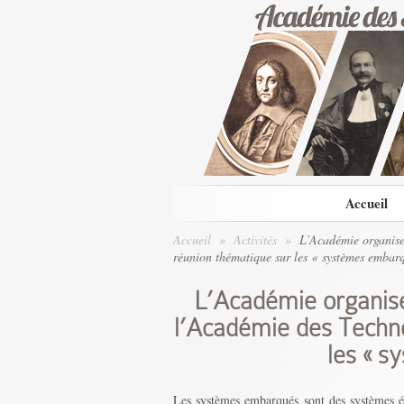
Accueil
Accueil
»
Activités
»
L’Académie organise 
réunion thématique sur les « systèmes embar
L’Académie organise 
l’Académie des Techno
les « 
Les systèmes embarqués sont des systèmes éle