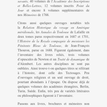
savants
, 40 volumes de l’
Académie des Inscriptions
et Belles-Lettres
, 12 volumes inscrits
Point du
Jour
et encore 8 volumes supplémentaires de
nos
Mémoires
de 1788.
Citons aussi quelques ouvrages notables tels
la
Relation Historique du voyage en Amérique
méridionale
, les
Annales de Toulouse
de Lafaille en
deux tomes parus respectivement en 1687 et 1701,
l’
Histoire de la Royale compagnie de messieurs les
Pénitents Bleus de Toulouse
, de Jean-François
Thouron, parue en 1688. Figurent également, dans
l’inventaire des livres reliés, trois volumes
d’opuscules de Newton et un
Traité de dynamique
de
d’Alembert. Les autres disciplines ne sont pas
oubliées. Ainsi trouve-t-on quelques titres se référant
à l’histoire, dont celle des Tectosages. Peu
d’ouvrages religieux et un seul ouvrage de droit,
pourtant abondants à l’époque. On dispose déjà de
quelques volumes des académies étrangères, Berlin,
Turin, Suède. Enfin, très peu de variétés littéraires
ou philosophiques figurent à l’inventaire.
Passons aux livres, brochures et mémoires non