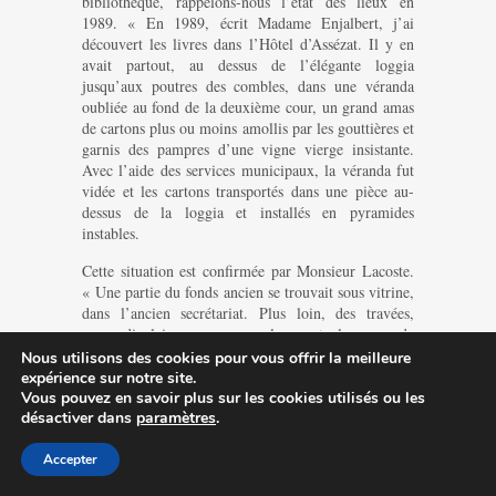
bibliothèque, rappelons-nous l’état des lieux en
1989. « En 1989, écrit Madame Enjalbert, j’ai
découvert les livres dans l’Hôtel d’Assézat. Il y en
avait partout, au dessus de l’élégante loggia
jusqu’aux poutres des combles, dans une véranda
oubliée au fond de la deuxième cour, un grand amas
de cartons plus ou moins amollis par les gouttières et
garnis des pampres d’une vigne vierge insistante.
Avec l’aide des services municipaux, la véranda fut
vidée et les cartons transportés dans une pièce au-
dessus de la loggia et installés en pyramides
instables.
Cette situation est confirmée par Monsieur Lacoste.
« Une partie du fonds ancien se trouvait sous vitrine,
dans l’ancien secrétariat. Plus loin, des travées,
perpendiculaires au mur longeant la rue de
l’Echarpe, contenaient un certain nombre de
Nous utilisons des cookies pour vous offrir la meilleure
collections d’inégale importance qui avaient fait
expérience sur notre site.
l’objet d’un classement. Enfin, dans la grande salle
Vous pouvez en savoir plus sur les cookies utilisés ou les
d’angle, des pyramides de cartons remplis
désactiver dans
paramètres
.
d’ouvrages et de revues étaient à l’abandon. » Il
confirme ainsi l’état matériel de la bibliothèque et
Accepter
les dégradations imputables aux gouttières. « Plus