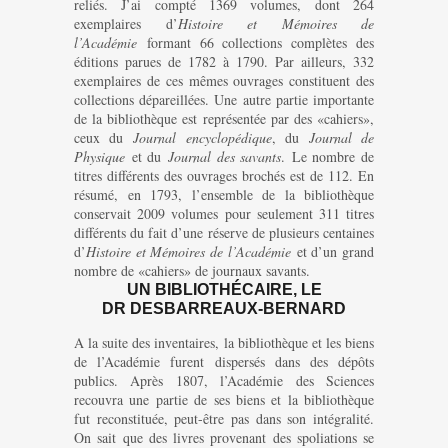
reliés. J’ai compté 1369 volumes, dont 264
exemplaires d’
Histoire et Mémoires de
l’Académie
formant 66 collections complètes des
éditions parues de 1782 à 1790. Par ailleurs, 332
exemplaires de ces mêmes ouvrages constituent des
collections dépareillées. Une autre partie importante
de la bibliothèque est représentée par des «cahiers»,
ceux du
Journal encyclopédique
, du
Journal de
Physique
et du
Journal des savants
. Le nombre de
titres différents des ouvrages brochés est de 112. En
résumé, en 1793, l’ensemble de la bibliothèque
conservait 2009 volumes pour seulement 311 titres
différents du fait d’une réserve de plusieurs centaines
d’
Histoire et Mémoires de l’Académie
et d’un grand
nombre de «cahiers» de journaux savants.
UN BIBLIOTHÉCAIRE, LE
DR DESBARREAUX-BERNARD
A la suite des inventaires, la bibliothèque et les biens
de l’Académie furent dispersés dans des dépôts
publics. Après 1807, l’Académie des Sciences
recouvra une partie de ses biens et la bibliothèque
fut reconstituée, peut-être pas dans son intégralité.
On sait que des livres provenant des spoliations se