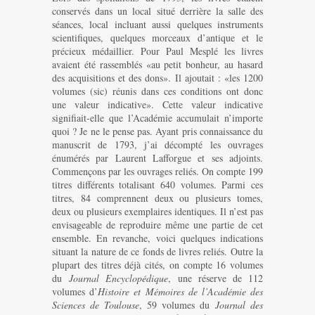
conservés dans un local situé derrière la salle des
séances, local incluant aussi quelques instruments
scientifiques, quelques morceaux d’antique et le
précieux médaillier. Pour Paul Mesplé les livres
avaient été rassemblés «au petit bonheur, au hasard
des acquisitions et des dons». Il ajoutait : «les 1200
volumes (sic) réunis dans ces conditions ont donc
une valeur indicative». Cette valeur indicative
signifiait-elle que l’Académie accumulait n’importe
quoi ? Je ne le pense pas. Ayant pris connaissance du
manuscrit de 1793, j’ai décompté les ouvrages
énumérés par Laurent Lafforgue et ses adjoints.
Commençons par les ouvrages reliés. On compte 199
titres différents totalisant 640 volumes. Parmi ces
titres, 84 comprennent deux ou plusieurs tomes,
deux ou plusieurs exemplaires identiques. Il n’est pas
envisageable de reproduire même une partie de cet
ensemble. En revanche, voici quelques indications
situant la nature de ce fonds de livres reliés. Outre la
plupart des titres déjà cités, on compte 16 volumes
du
Journal Encyclopédique
, une réserve de 112
volumes d’
Histoire et Mémoires de l’Académie des
Sciences de Toulouse
, 59 volumes du
Journal des