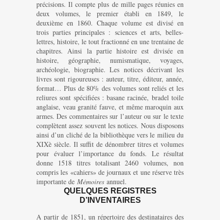
précisions. Il compte plus de mille pages réunies en
deux volumes, le premier établi en 1849, le
deuxième en 1860. Chaque volume est divisé en
trois parties principales : sciences et arts, belles-
lettres, histoire, le tout fractionné en une trentaine de
chapitres. Ainsi la partie histoire est divisée en
histoire, géographie, numismatique, voyages,
archéologie, biographie. Les notices décrivant les
livres sont rigoureuses : auteur, titre, éditeur, année,
format… Plus de 80% des volumes sont reliés et les
reliures sont spécifiées : basane racinée, bradel toile
anglaise, veau granité fauve, et même maroquin aux
armes. Des commentaires sur l’auteur ou sur le texte
complètent assez souvent les notices. Nous disposons
ainsi d’un cliché de la bibliothèque vers le milieu du
XIXè siècle. Il suffit de dénombrer titres et volumes
pour évaluer l’importance du fonds. Le résultat
donne 1518 titres totalisant 2460 volumes, non
compris les «cahiers» de journaux et une réserve très
importante de
Mémoires
annuel.
QUELQUES REGISTRES
D’INVENTAIRES
A partir de 1851, un répertoire des destinataires des