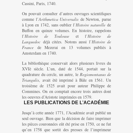
Cassini, Paris, 1740.
On pouvait consulter d’autres ouvrages scientifiques
comme l’
Arithmetica Universalis
de Newton, parue
à Lyon en 1742, sans oublier l’
Histoire naturelle
de
Buffon en quinze volumes. En histoire, rappelons
l’
Histoire de Toulouse
et l’
Histoire de
Languedoc
déjà citées. Notons aussi l’
Histoire de
France
de Mezerai en 13 volumes publiés à
Amsterdam en 1740.
La bibliothèque conservait alors plusieurs livres du
XVIè siècle. L’un, daté de 1544, portait sur la
quadrature du cercle, un autre, le
Regiomontanus de
Triangulis
, avait ètè imprimé à Bâle en 1561. Un
troisième de 1525 avait pour auteur Philippe de
Commines. On en comptait encore trois autres dont
les oeuvres d’Aristote imprimées en 1579.
LES PUBLICATIONS DE L’ACADÉMIE
Jusqu’à cette année 1771, l’Académie avait publié un
seul ouvrage. Bien que la décision de faire imprimer
les pièces couronnées eût été prise en 1750, ce ne fut
qu’en 1758 que sortit des presses de l’imprimeur