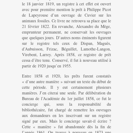
le 18 janvier 1819, un registre à cet effet est ouvert
avec pour première mention le prêt à Philippe Picot
de Lapeyrouse d’un ouvrage de Cuvier sur les
animaux fossiles. Ce livre ne retrouva sa place que le
21 février 1822. En revanche, Alexandre du Mège,
emprunteur permanent, ne conservait les ouvrages
que quelques jours. D’autres noms éminents figurent
sur le registre tels ceux de Dispan, Maguès,
d’Aubuisson, Frizac, Béguillet, Lamothe-Langon,
Virebent, Larrey. Après 1858, ce registre de prêt
cessa d’être tenu. Conservé, il fut à nouveau utilisé à
partir de 1920 jusqu’en 1955.
Entre 1858 et 1920, les prêts furent constatés
« d’une autre manière » suivant un texte du début de
cette période. Il y eut certainement plusieurs
manières. J’en citerai une seule. Par délibération du
Bureau de l’Académie du 1er juillet 1858, ce fut le
concierge qui, sous la responsabilité du
bibliothécaire, fut chargé de remettre les ouvrages
aux demandeurs en les inscrivant sur un registre
signé par eux. Mais le concierge savait-il écrire ?
Cette « manière » fut abandonnée dès la fin de
l’année 1861. On trouve à nouveau en 1873 une