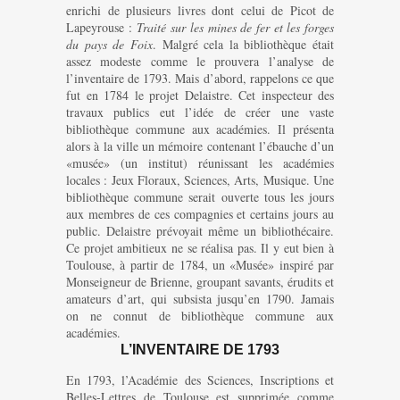
enrichi de plusieurs livres dont celui de Picot de
Lapeyrouse :
Traité sur les mines de fer et les forges
du pays de Foix
. Malgré cela la bibliothèque était
assez modeste comme le prouvera l’analyse de
l’inventaire de 1793. Mais d’abord, rappelons ce que
fut en 1784 le projet Delaistre. Cet inspecteur des
travaux publics eut l’idée de créer une vaste
bibliothèque commune aux académies. Il présenta
alors à la ville un mémoire contenant l’ébauche d’un
«musée» (un institut) réunissant les académies
locales : Jeux Floraux, Sciences, Arts, Musique. Une
bibliothèque commune serait ouverte tous les jours
aux membres de ces compagnies et certains jours au
public. Delaistre prévoyait même un bibliothécaire.
Ce projet ambitieux ne se réalisa pas. Il y eut bien à
Toulouse, à partir de 1784, un «Musée» inspiré par
Monseigneur de Brienne, groupant savants, érudits et
amateurs d’art, qui subsista jusqu’en 1790. Jamais
on ne connut de bibliothèque commune aux
académies.
L’INVENTAIRE DE 1793
En 1793, l’Académie des Sciences, Inscriptions et
Belles-Lettres de Toulouse est supprimée comme