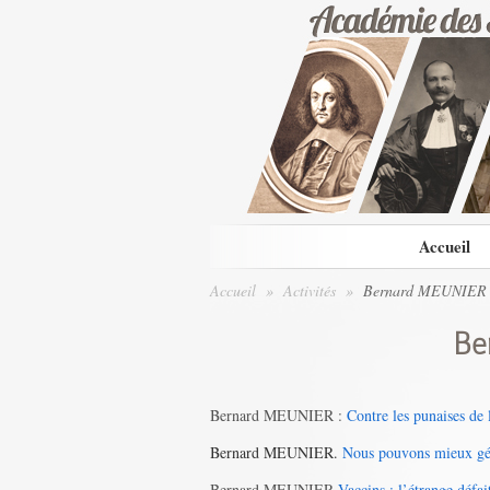
Accueil
Accueil
»
Activités
»
Bernard MEUNIER
Be
Bernard MEUNIER :
Contre les punaises de 
Bernard MEUNIER.
Nous pouvons mieux gér
Bernard MEUNIER
Vaccins : l’étrange défai