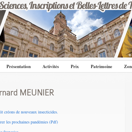
Présentation
Activités
Prix
Patrimoine
Zon
rnard MEUNIER
lit créons de nouveaux insecticides.
er les prochaines pandémies (Pdf)
te française