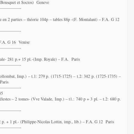
 Bousquet et Socios) Geneve
—————-
 en 2 parties – théorie 104p – tables 88p -(F. Montalant) – F.A. G 12
—————-
– F.A. G 16 Venise
—————-
éale- 281 p.+ 15 pl.-(Imp. Royale) – F.A. Paris
—————-
llombat, Imp.) – t.1: 279 p. (1715-1725) – t.2: 342 p. (1725-1735) –
Paris
—————-
35
lestes – 2 tomes- (Vve Valade, Imp.) – t1.: 740 p + 3 pl. – t.2: 680 p.
—————-
 p. + 1 pl.- (Philippe-Nicolas Lottin, imp., lib.) – F.A. G 12 Paris
—————-