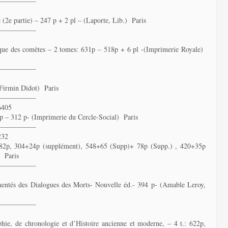
—————-
 (2e partie) – 247 p + 2 pl – (Laporte, Lib.) Paris
—————-
rique des comètes – 2 tomes: 631p – 518p + 6 pl -(Imprimerie Royale)
—————-
(Firmin Didot) Paris
—————-
6405
p – 312 p- (Imprimerie du Cercle-Social) Paris
—————-
232
 382p, 304+24p (supplément), 548+65 (Supp)+ 78p (Supp.) , 420+35p
) Paris
—————-
gmentés des Dialogues des Morts- Nouvelle éd.- 394 p- (Amable Leroy,
—————-
ie, de chronologie et d’Histoire ancienne et moderne, – 4 t.: 622p,