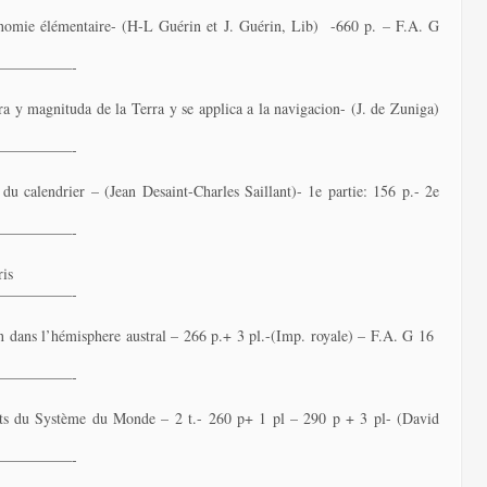
ronomie élémentaire- (H-L Guérin et J. Guérin, Lib) -660 p. – F.A. G
—————-
a y magnituda de la Terra y se applica a la navigacion- (J. de Zuniga)
—————-
 du calendrier – (Jean Desaint-Charles Saillant)- 1e partie: 156 p.- 2e
—————-
ris
—————-
n dans l’hémisphere austral – 266 p.+ 3 pl.-(Imp. royale) – F.A. G 16
—————-
ants du Système du Monde – 2 t.- 260 p+ 1 pl – 290 p + 3 pl- (David
—————-