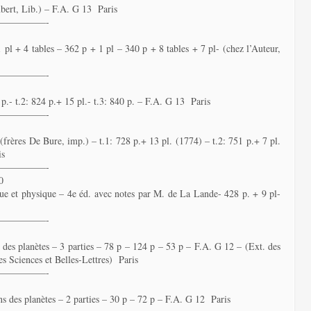
mbert, Lib.) – F.A. G 13 Paris
—————-
 pl + 4 tables – 362 p + 1 pl – 340 p + 8 tables + 7 pl- (chez l’Auteur,
—————-
p.- t.2: 824 p.+ 15 pl.- t.3: 840 p. – F.A. G 13 Paris
—————-
frères De Bure, imp.) – t.1: 728 p.+ 13 pl. (1774) – t.2: 751 p.+ 7 pl.
is
—————-
0
e et physique – 4e éd. avec notes par M. de La Lande- 428 p. + 9 pl-
—————-
s des planètes – 3 parties – 78 p – 124 p – 53 p – F.A. G 12 – (Ext. des
 Sciences et Belles-Lettres) Paris
—————-
ns des planètes – 2 parties – 30 p – 72 p – F.A. G 12 Paris