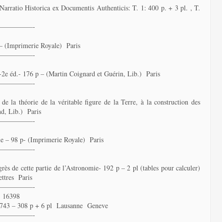
rratio Historica ex Documentis Authenticis: T. 1: 400 p. + 3 pl. , T.
—————-
 – (Imprimerie Royale) Paris
—————-
es -2e éd.- 176 p – (Martin Coignard et Guérin, Lib.) Paris
—————-
de la théorie de la véritable figure de la Terre, à la construction des
nd, Lib.) Paris
—————-
e – 98 p- (Imprimerie Royale) Paris
—————-
rès de cette partie de l’Astronomie- 192 p – 2 pl (tables pour calculer)
ettres Paris
—————-
 16398
 1743 – 308 p + 6 pl Lausanne Geneve
—————-