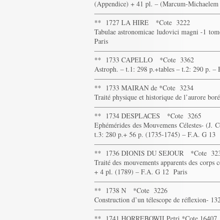
(Appendice) + 41 pl. – (Marcum-Michaelem
——————————————————
** 1727 LA HIRE *Cote 3222
Tabulae astronomicae ludovici magni -1 tome
Paris
——————————————————
** 1733 CAPELLO *Cote 3362
Astroph. – t.1: 298 p.+tables – t.2: 290 p. 
——————————————————
** 1733 MAIRAN de *Cote 3234
Traité physique et historique de l’aurore bor
——————————————————
** 1734 DESPLACES *Cote 3265
Ephémérides des Mouvemens Célestes- (J. Co
t.3: 280 p.+ 56 p. (1735-1745) – F.A. G 13 
——————————————————
** 1736 DIONIS DU SEJOUR *Cote 32
Traité des mouvements apparents des corps cé
+ 4 pl. (1789) – F.A. G 12 Paris
——————————————————
** 1738 N *Cote 3226
Construction d’un télescope de réflexion- 132
——————————————————
** 1741 HORREBOWII Petri *Cote 16407