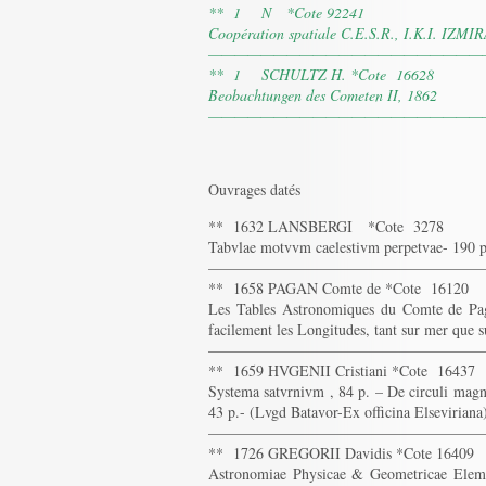
** 1 N *Cote 92241
Coopération spatiale C.E.S.R., I.K.I. IZMIR
—————————————————————
** 1 SCHULTZ H. *Cote 16628
Beobachtungen des Cometen II, 1862
—————————————————————
Ouvrages datés
** 1632 LANSBERGI *Cote 3278
Tabvlae motvvm caelestivm perpetvae- 190 p.
——————————————————
** 1658 PAGAN Comte de *Cote 16120
Les Tables Astronomiques du Comte de Pag
facilement les Longitudes, tant sur mer que s
——————————————————
** 1659 HVGENII Cristiani *Cote 16437
Systema satvrnivm , 84 p. – De circuli magni
43 p.- (Lvgd Batavor-Ex officina Elseviriana
——————————————————
** 1726 GREGORII Davidis *Cote 16409
Astronomiae Physicae & Geometricae Element