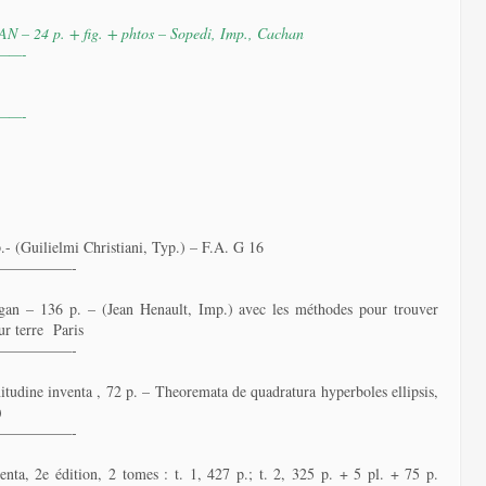
AN – 24 p. + fig. + phtos – Sopedi, Imp., Cachan
——-
——-
- (Guilielmi Christiani, Typ.) – F.A. G 16
—————-
an – 136 p. – (Jean Henault, Imp.) avec les méthodes pour trouver
ur terre Paris
—————-
tudine inventa , 72 p. – Theoremata de quadratura hyperboles ellipsis,
)
—————-
a, 2e édition, 2 tomes : t. 1, 427 p.; t. 2, 325 p. + 5 pl. + 75 p.