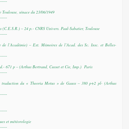
——-
 de Toulouse, sénace du 23/06/1949
——-
s (C.E.S.R.) – 24 p.- CNRS Univers. Paul-Sabatier, Toulouse
——-
e de l’Académie) – Ext. Mémoires de l’Acad. des Sc. Insc. et Belles-
——-
d.- 671 p – (Arthus Bertrand, Cusset et Cie, Imp.) Paris
——-
: traduction du « Theoria Motus » de Gauss – 380 p+2 pl- (Arthus
——-
——-
ues et météorologie
——-