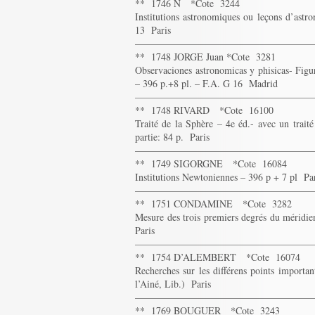
** 1746 N *Cote 3244
Institutions astronomiques ou leçons d’ast
13 Paris
——————————————————
** 1748 JORGE Juan *Cote 3281
Observaciones astronomicas y phisicas- Figur
– 396 p.+8 pl. – F.A. G 16 Madrid
——————————————————
** 1748 RIVARD *Cote 16100
Traité de la Sphère – 4e éd.- avec un traité
partie: 84 p. Paris
——————————————————
** 1749 SIGORGNE *Cote 16084
Institutions Newtoniennes – 396 p + 7 pl Pa
——————————————————
** 1751 CONDAMINE *Cote 3282
Mesure des trois premiers degrés du méridie
Paris
——————————————————
** 1754 D’ALEMBERT *Cote 16074
Recherches sur les différens points import
l’Ainé, Lib.) Paris
——————————————————
** 1769 BOUGUER *Cote 3243