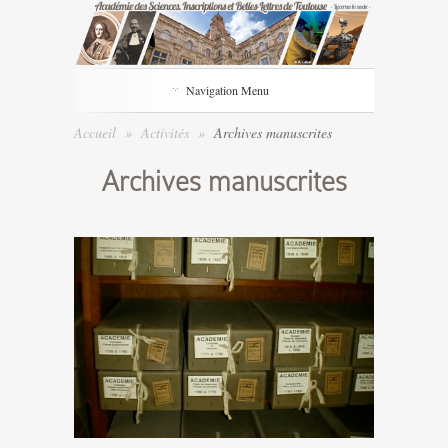
Navigation Menu
Accueil
»
Activités
»
Archives manuscrites
Archives manuscrites