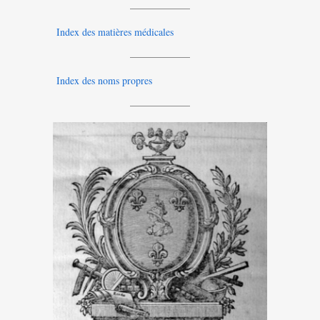
——————
Index des matières médicales
——————
Index des noms propres
——————