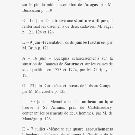
atagas
sur le pic du midi, description de l’
, par M.
Buissaison p. 119
sépulture antique
E – 1er juin -On a trouvé une
qui
renfermait les ossements de deux cadavres, M. Saget
p. 121, 124 et 126
jambe fracturée
E – 9 juin -Présentation os de
, par
M. Brun p. 121
A – 16 juin – Quelques éclaircissements sur la
Saturne
situation de l’anneau de
et sur les causes de
sa disparition en 1773 et 1774, par M. Garipuy p.
123
Ganga
G – 23 juin -Caractères et mœurs de l’oiseau
,
par M. Marcorelle p. 125
tombeau antique
I – 30 juin – Mémoire sur le
St Amans
trouvé à
, près de Castelnaudary,
contenant les ossements de deux hommes, par M. de
Montégut p. 126
accouchements
E – 7 juillet -Mémoire sur quatre
laborieux
, adhérence du placenta à l’horifice de la