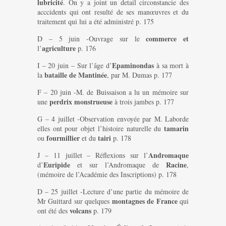
lubricité
. On y a joint un detail circonstancie des
acccidents qui ont resulté de ses manœuvres et du
traitement qui lui a été administré p. 175
commerce et
D – 5 juin -Ouvrage sur le
agriculture
l’
p. 176
Epaminondas
I – 20 juin – Sur l’âge d’
à sa mort à
bataille de Mantinée
la
, par M. Dumas p. 177
F – 20 juin -M. de Buissaison a lu un mémoire sur
perdrix monstrueuse
une
à trois jambes p. 177
G – 4 juillet -Observation envoyée par M. Laborde
tamarin
elles ont pour objet l’histoire naturelle du
fourmillier
tairi
ou
et du
p. 178
Andromaque
J – 11 juillet – Réflexions sur l’
Euripide
Racine
d’
et sur l’Andromaque de
,
(mémoire de l’Académie des Inscriptions) p. 178
D – 25 juillet -Lecture d’une partie du mémoire de
montagnes de France
Mr Guittard sur quelques
qui
volcans
ont été des
p. 179