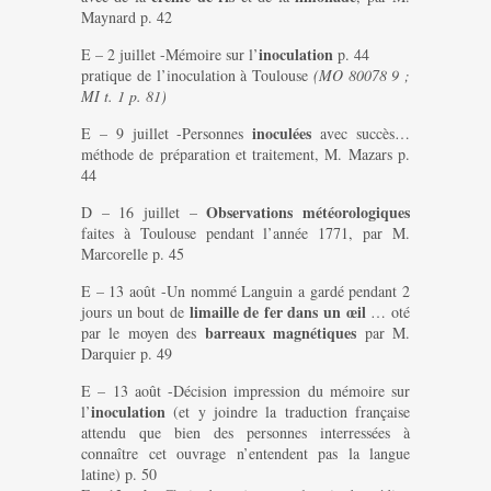
Maynard p. 42
inoculation
E – 2 juillet -Mémoire sur l’
p. 44
pratique de l’inoculation à Toulouse
(MO 80078 9 ;
MI t. 1 p. 81)
inoculées
E – 9 juillet -Personnes
avec succès…
méthode de préparation et traitement, M. Mazars p.
44
Observations météorologiques
D – 16 juillet –
faites à Toulouse pendant l’année 1771, par M.
Marcorelle p. 45
E – 13 août -Un nommé Languin a gardé pendant 2
limaille de fer dans un œil
jours un bout de
… oté
barreaux magnétiques
par le moyen des
par M.
Darquier p. 49
E – 13 août -Décision impression du mémoire sur
inoculation
l’
(et y joindre la traduction française
attendu que bien des personnes interressées à
connaître cet ouvrage n’entendent pas la langue
latine) p. 50