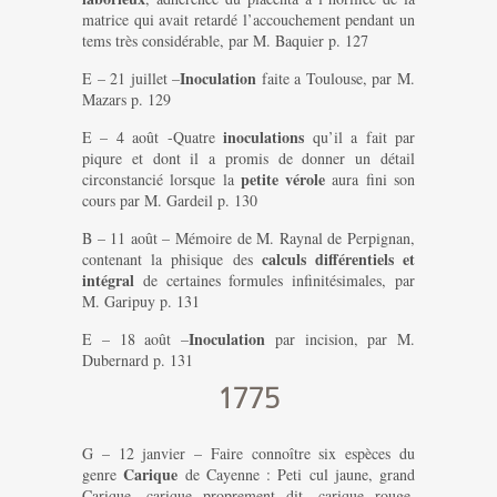
matrice qui avait retardé l’accouchement pendant un
tems très considérable, par M. Baquier p. 127
Inoculation
E – 21 juillet –
faite a Toulouse, par M.
Mazars p. 129
inoculations
E – 4 août -Quatre
qu’il a fait par
piqure et dont il a promis de donner un détail
petite vérole
circonstancié lorsque la
aura fini son
cours par M. Gardeil p. 130
B – 11 août – Mémoire de M. Raynal de Perpignan,
calculs différentiels et
contenant la phisique des
intégral
de certaines formules infinitésimales, par
M. Garipuy p. 131
Inoculation
E – 18 août –
par incision, par M.
Dubernard p. 131
1775
G – 12 janvier – Faire connoître six espèces du
Carique
genre
de Cayenne : Peti cul jaune, grand
Carique, carique proprement dit, carique rouge,