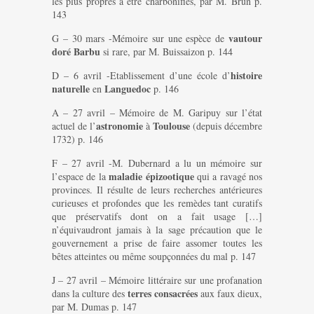
les plus propres à être charbonifiés, par M. Brun p.
143
vautour
G – 30 mars -Mémoire sur une espèce de
doré Barbu
si rare, par M. Buissaizon p. 144
histoire
D – 6 avril -Etablissement d’une école d’
naturelle
Languedoc
en
p. 146
A – 27 avril – Mémoire de M. Garipuy sur l’état
astronomie
Toulouse
actuel de l’
à
(depuis décembre
1732) p. 146
F – 27 avril -M. Dubernard a lu un mémoire sur
maladie épizootique
l’espace de la
qui a ravagé nos
provinces. Il résulte de leurs recherches antérieures
curieuses et profondes que les remèdes tant curatifs
que préservatifs dont on a fait usage […]
n’équivaudront jamais à la sage précaution que le
gouvernement a prise de faire assomer toutes les
bêtes atteintes ou même soupçonnées du mal p. 147
J – 27 avril – Mémoire littéraire sur une profanation
terres consacrées
dans la culture des
aux faux dieux,
par M. Dumas p. 147