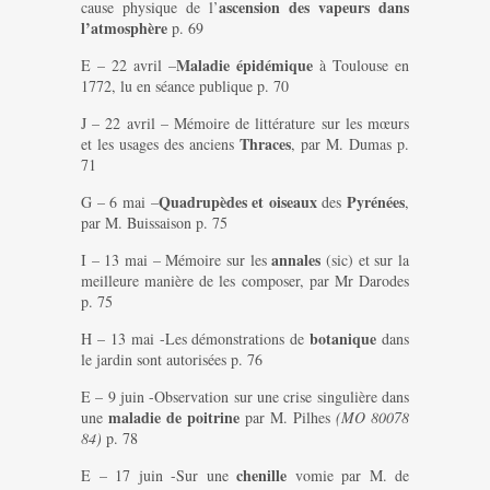
ascension des vapeurs dans
cause physique de l’
l’atmosphère
p. 69
Maladie épidémique
E – 22 avril –
à Toulouse en
1772, lu en séance publique p. 70
J – 22 avril – Mémoire de littérature sur les mœurs
Thraces
et les usages des anciens
, par M. Dumas p.
71
Quadrupèdes et oiseaux
Pyrénées
G – 6 mai –
des
,
par M. Buissaison p. 75
annales
I – 13 mai – Mémoire sur les
(sic) et sur la
meilleure manière de les composer, par Mr Darodes
p. 75
botanique
H – 13 mai -Les démonstrations de
dans
le jardin sont autorisées p. 76
E – 9 juin -Observation sur une crise singulière dans
maladie de poitrine
une
par M. Pilhes
(MO 80078
84)
p. 78
chenille
E – 17 juin -Sur une
vomie par M. de