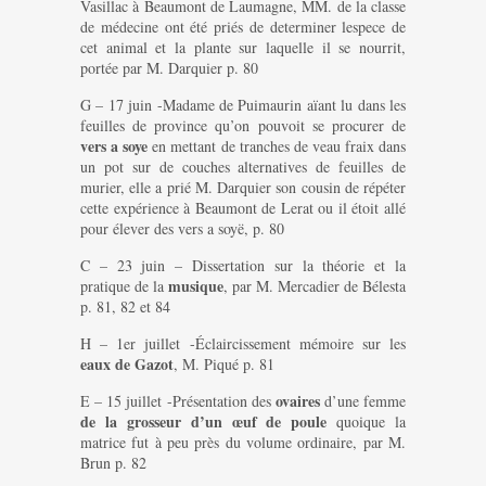
Vasillac à Beaumont de Laumagne, MM. de la classe
de médecine ont été priés de determiner lespece de
cet animal et la plante sur laquelle il se nourrit,
portée par M. Darquier p. 80
G – 17 juin -Madame de Puimaurin aïant lu dans les
feuilles de province qu’on pouvoit se procurer de
vers a soye
en mettant de tranches de veau fraix dans
un pot sur de couches alternatives de feuilles de
murier, elle a prié M. Darquier son cousin de répéter
cette expérience à Beaumont de Lerat ou il étoit allé
pour élever des vers a soyë, p. 80
C – 23 juin – Dissertation sur la théorie et la
musique
pratique de la
, par M. Mercadier de Bélesta
p. 81, 82 et 84
H – 1er juillet -Éclaircissement mémoire sur les
eaux de Gazot
, M. Piqué p. 81
ovaires
E – 15 juillet -Présentation des
d’une femme
de la grosseur d’un œuf de poule
quoique la
matrice fut à peu près du volume ordinaire, par M.
Brun p. 82