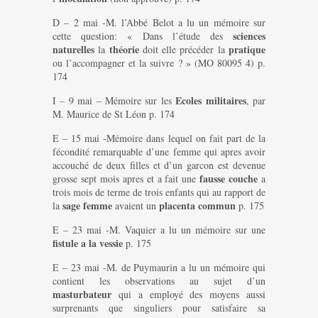
D – 2 mai -M. l’Abbé Belot a lu un mémoire sur
sciences
cette question: « Dans l’étude des
naturelles
théorie
pratique
la
doit elle précéder la
ou l’accompagner et la suivre ? » (MO 80095 4) p.
174
Ecoles militaires
I – 9 mai – Mémoire sur les
, par
M. Maurice de St Léon p. 174
E – 15 mai -Mémoire dans lequel on fait part de la
fécondité remarquable d’une femme qui apres avoir
accouché de deux filles et d’un garcon est devenue
fausse couche
grosse sept mois apres et a fait une
a
trois mois de terme de trois enfants qui au rapport de
sage femme
placenta commun
la
avaient un
p. 175
E – 23 mai -M. Vaquier a lu un mémoire sur une
fistule a la vessie
p. 175
E – 23 mai -M. de Puymaurin a lu un mémoire qui
contient les observations au sujet d’un
masturbateur
qui a employé des moyens aussi
surprenants que singuliers pour satisfaire sa