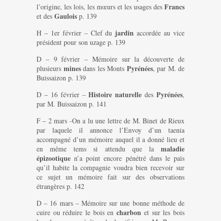
Francs
l’origine, les lois, les mœurs et les usages des
Gaulois
et des
p. 139
jardin
H – 1er février – Clef du
accordée au vice
président pour son uzage p. 139
D – 9 février – Mémoire sur la découverte de
mines
Pyrénées
plusieurs
dans les Monts
, par M. de
Buissaizon p. 139
Histoire naturelle
Pyrénées
D – 16 février –
des
,
par M. Buissaizon p. 141
F – 2 mars -On a lu une lettre de M. Binet de Rieux
par laquele il annonce l’Envoy d’un taenia
accompagné d’un mémoire auquel il a donné lieu et
maladie
en même tems si attendu que la
épizootique
n’a point encore pénétré dans le païs
qu’il habite la compagnie voudra bien recevoir sur
ce sujet un mémoire fait sur des observations
étrangères p. 142
D – 16 mars – Mémoire sur une bonne méthode de
charbon
cuire ou réduire le bois en
et sur les bois