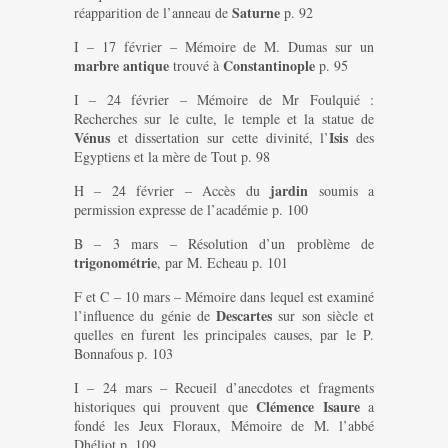
Saturne
réapparition de l’anneau de
p. 92
I – 17 février – Mémoire de M. Dumas sur un
marbre antique
Constantinople
trouvé à
p. 95
I – 24 février – Mémoire de Mr Foulquié :
Recherches sur le culte, le temple et la statue de
Vénus
Isis
et dissertation sur cette divinité, l’
des
Egyptiens et la mère de Tout p. 98
jardin
H – 24 février – Accès du
soumis a
permission expresse de l’académie p. 100
B – 3 mars – Résolution d’un problème de
trigonométrie
, par M. Echeau p. 101
F et C – 10 mars – Mémoire dans lequel est examiné
Descartes
l’influence du génie de
sur son siècle et
quelles en furent les principales causes, par le P.
Bonnafous p. 103
I – 24 mars – Recueil d’anecdotes et fragments
Clémence Isaure
historiques qui prouvent que
a
fondé les Jeux Floraux, Mémoire de M. l’abbé
Dhéliot p. 109