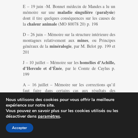
E – 19 juin -M. Bonnet médecin de Mandes a lu un
maladie singulière
paralysie
mémoire sur une
(
)
dont il tire quelques conséquences sur les causes de
chaleur animale
la
(MO 80078 20) p. 198
D – 26 juin – Mémoire sur la structure intérieure des
mines
montagnes relativement aux
, ou Principes
minéralogie
généraux de la
, par M. Belot pp. 199 et
201
homélies d’Achille,
J – 10 juillet – Mémoire sur les
d’Hercule et d’Énée
, par le Comte de Caylus p.
199
A – 16 juillet – Mémoire sur les corrections qu’il
faut faire dans certains cas aux résultats des
observations astronomiques
, par M. Garipuy p.
Nous utilisons des cookies pour vous offrir la meilleure
200
expérience sur notre site.
Vous pouvez en savoir plus sur les cookies utilisés ou les
G – 16 juillet -M. Garipuy a montré a l’académie le
désactiver dans
paramètres
.
poisson
dessein de grandeur naturelle d’un
peché
dans la baie de Gibraltar p. 200
Accepter
jardin
H – 24 juillet -A propos du
p. 201