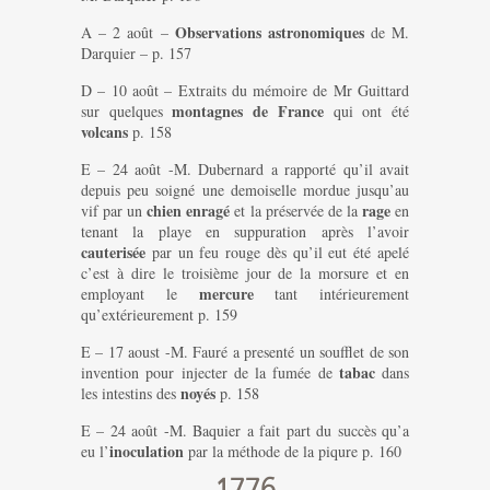
Observations astronomiques
A – 2 août –
de M.
Darquier – p. 157
D – 10 août – Extraits du mémoire de Mr Guittard
montagnes de France
sur quelques
qui ont été
volcans
p. 158
E – 24 août -M. Dubernard a rapporté qu’il avait
depuis peu soigné une demoiselle mordue jusqu’au
chien enragé
rage
vif par un
et la préservée de la
en
tenant la playe en suppuration après l’avoir
cauterisée
par un feu rouge dès qu’il eut été apelé
c’est à dire le troisième jour de la morsure et en
mercure
employant le
tant intérieurement
qu’extérieurement p. 159
E – 17 aoust -M. Fauré a presenté un soufflet de son
tabac
invention pour injecter de la fumée de
dans
noyés
les intestins des
p. 158
E – 24 août -M. Baquier a fait part du succès qu’a
inoculation
eu l’
par la méthode de la piqure p. 160
1776