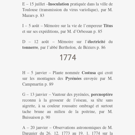
Inoculation
E – 15 juillet –
pratiquée dans la ville de
Toulouse (transmission du virus variolique), par M.
Mazars p. 83
Titus
I – 5 août – Mémoire sur la vie de l’empereur
et sur ses expéditions, par M. d’Orbessan p. 85
électricité
D – 12 août – Mémoire sur l’
du
tonnerre
, par l’abbé Bertholon, de Béziers p. 86
1774
Costusa
H – 5 janvier – Plante nommée
qui croit
Pyrénées
sur les montagnes des
envoyée par M.
Campmartin p. 89
percnoptère
G – 13 janvier – Vautour des pyrénées,
reconnu à la grosseur de l’oiseau, sa tête sans
aigrette, à sa couleur roussatre ombragé et surtout
tache brune au milieu de la poitrine, par M.
Buissaison p. 90
A – 20 janvier – Observations astronomiques de M.
Darquier du 26. 12. 1773 au 19. 1. 1774 sur la