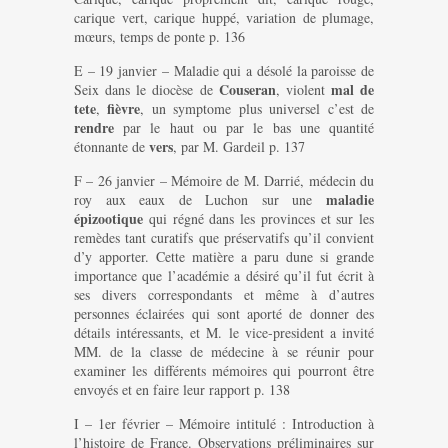
carique vert, carique huppé, variation de plumage,
mœurs, temps de ponte p. 136
E – 19 janvier – Maladie qui a désolé la paroisse de
Couseran
mal de
Seix dans le diocèse de
, violent
tete
fièvre
,
, un symptome plus universel c’est de
rendre
par le haut ou par le bas une quantité
vers
étonnante de
, par M. Gardeil p. 137
F – 26 janvier – Mémoire de M. Darrié, médecin du
maladie
roy aux eaux de Luchon sur une
épizootique
qui régné dans les provinces et sur les
remèdes tant curatifs que préservatifs qu’il convient
d’y apporter. Cette matière a paru dune si grande
importance que l’académie a désiré qu’il fut écrit à
ses divers correspondants et même à d’autres
personnes éclairées qui sont aporté de donner des
détails intéressants, et M. le vice-president a invité
MM. de la classe de médecine à se réunir pour
examiner les différents mémoires qui pourront être
envoyés et en faire leur rapport p. 138
I – 1er février – Mémoire intitulé : Introduction à
l’histoire de France. Observations préliminaires sur