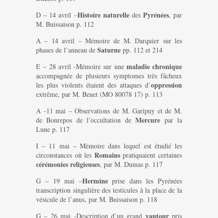
Histoire naturelle
Pyrénées
D – 14 avril –
des
, par
M. Buissaison p. 112
A – 14 avril – Mémoire de M. Darquier sur les
Saturne
phases de l’anneau de
pp. 112 et 214
maladie chronique
E – 28 avril -Mémoire sur une
accompagnée de plusieurs symptomes très fâcheux
oppression
les plus violents étaient des attaques d’
extrême, par M. Benet (MO 80078 17) p. 113
A -11 mai – Observations de M. Garipuy et de M.
Mercure
de Bonrepos de l’occultation de
par la
Lune p. 117
I – 11 mai – Mémoire dans lequel est étudié les
Romains
circonstances où les
pratiquaient certaines
cérémonies religieuses
, par M. Dumas p. 117
Hermine
G – 19 mai –
prise dans les Pyrénées
transcription singulière des testicules à la place de la
vésicule de l’anus, par M. Buissaison p. 118
vautour
G – 26 mai -Description d’un grand
pris