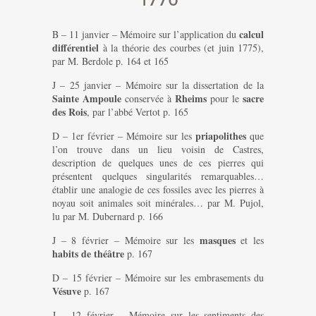
calcul
B – 11 janvier – Mémoire sur l’application du
différentiel
à la théorie des courbes (et juin 1775),
par M. Berdole p. 164 et 165
J – 25 janvier – Mémoire sur la dissertation de la
Sainte Ampoule
Rheims
sacre
conservée à
pour le
des Rois
, par l’abbé Vertot p. 165
priapolithes
D – 1er février – Mémoire sur les
que
l’on trouve dans un lieu voisin de Castres,
description de quelques unes de ces pierres qui
présentent quelques singularités remarquables…
établir une analogie de ces fossiles avec les pierres à
noyau soit animales soit minérales… par M. Pujol,
lu par M. Dubernard p. 166
masques
J – 8 février – Mémoire sur les
et les
habits
de théâtre
p. 167
D – 15 février – Mémoire sur les embrasements du
Vésuve
p. 167
J – 12 février – Mémoire sur les sentiments des