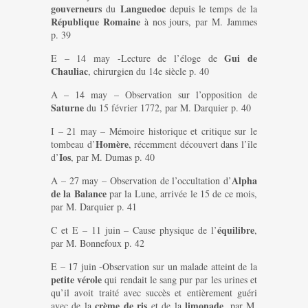
gouverneurs
Languedoc
du
depuis le temps de la
République Romaine
à nos jours, par M. Jammes
p. 39
Gui de
E – 14 may -Lecture de l’éloge de
Chauliac
, chirurgien du 14e siècle p. 40
A – 14 may – Observation sur l’opposition de
Saturne
du 15 février 1772, par M. Darquier p. 40
I – 21 may – Mémoire historique et critique sur le
Homère
tombeau d’
, récemment découvert dans l’île
Ios
d’
, par M. Dumas p. 40
Alpha
A – 27 may – Observation de l’occultation d’
de la Balance
par la Lune, arrivée le 15 de ce mois,
par M. Darquier p. 41
équilibre
C et E – 11 juin – Cause physique de l’
,
par M. Bonnefoux p. 42
E – 17 juin -Observation sur un malade atteint de la
petite vérole
qui rendait le sang pur par les urines et
qu’il avoit traité avec succès et entièrement guéri
crème de ris
limonade
avec de la
et de la
, par M.