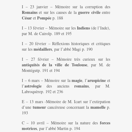
I – 23 janvier – Mémoire sur la corruption des
Romains
guerre civile
et sur les causes de la
entre
César
Pompée
et
p. 188
Indiens
I – 13 février – Mémoire sur les
(de l’Inde),
par M. de Cairolp. 189 et 195
I – 20 février – Réflexions historiques et critiques
médaillers
sur les
, par l’abbé Magi p. 190
I – 27 février – Mémoire très curieux sur les
antiquités de la ville de Toulouse
, par M. de
Montégutp. 191 et 194
magie
aruspicine
I – 6 mars – Mémoire sur la
, l’
et
astrologie
romains
l’
des anciens
, par M.
Labroquèrep. 192 et 236
E – 13 mars -Mémoire de M. Icart sur l’extirpation
tumeur
mamelle
d’une
cancéreuse concernant la
p.
193
forces
C – 10 avril – Mémoire sur la nature des
motrices
, par l’abbé Martin p. 194