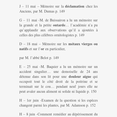
déclamation
J – 11 mai – Mémoire sur la
chez les
Anciens, par M. Dumas p. 149
G – 11 mai -M. de Buissairon a lu un mémoire sur
outarde
la grande et la petite
… l’académie n’a pu
qu’applaudir aux observations qu’il a ajoutées à
celles des plus célèbres ornitologistes p. 149
métaux vierges ou
D – 18 mai – Mémoire sur les
natifs
or
et sur l’
en particulier,
par M. l’abbé Belot p. 149
E – 25 mai -M. Baquier a lu un mémoire sur un
accident singulier… une demoiselle de 24 ans
douleur aigue
détenue dans son lit pour une
qui
occupoit tout le côté droit de la poitrine et se
terminait sur le cou… pendant neuf jours elle ne
peut avaler aucun aliment ni solide ni liquide p. 150
H – 1er juin -Examen de la question si les espèces
changent parmi les plantes, par M. Adamson p. 152
H – 8 juin -Comment remédier au dépérissement du