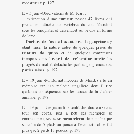
monstrueux p. 197
E – 5 juin -Observations de M. Icart :
tumeur
– extirpation d’une
pesant 47 livres qui
prend son attache aux vertèbres du cou s’étendoit
sous les omoplates et descendoit sur le dos en forme
de lame,
fracture
de l’avant bras
gangrène
–
de l’os
la
s’y
étant mise, la nature aidée de quelques prises de
teinture de quina
et de quelques compresses
esprit de térébentine
trempées dans l’
arrette les
progrès du mal et détache les parties gangrénées des
parties saines, p. 197
E – 19 juin -M. Bornut médecin de Mandes a lu un
mémoire sur une maladie singuliere dont il tire
quelques conséquences sur les causes de la chaleur
animale, p. 198
douleurs
E – 19 juin -Une jeune fille sentit des
dans
tout son corps, peu a peu ses membres se
ses os se racourcirent
contractèrent,
de manière que
sa taille de 5 pieds un pouce a l’etat naturel ne fut
plus que 2 pieds 11 pouces, p. 198