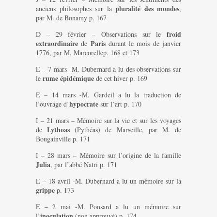
pluralité des mondes
anciens philosophes sur la
,
par M. de Bonamy p. 167
froid
D – 29 février – Observations sur le
extraordinaire
Paris
de
durant le mois de janvier
1776, par M. Marcorellep. 168 et 173
E – 7 mars -M. Dubernard a lu des observations sur
rume épidémique
le
de cet hiver p. 169
E – 14 mars -M. Gardeil a lu la traduction de
hypocrate
l’ouvrage d’
sur l’art p. 170
I – 21 mars – Mémoire sur la vie et sur les voyages
Lythoas
de
(Pythéas) de Marseille, par M. de
Bougainville p. 171
I – 28 mars – Mémoire sur l’origine de la famille
Julia
, par l’abbé Natri p. 171
E – 18 avril -M. Dubernard a lu un mémoire sur la
grippe
p. 173
E – 2 mai -M. Ponsard a lu un mémoire sur
inoculation
l’
(non approuvé) p. 174