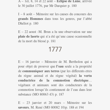
Éclipse de Lune
A – 1er, 8, 14 et 22 août –
, arrivée
le 30 juillet 1776, par Mr Darquier p. 180
I – 8 août – Mémoire sur les causes du concours des
grands Hommes
dans tous les genres, par l’abbé
Dhéliot p. 180
E – 22 aoust -M. Brun a lu une observation sur une
plaie de laorte
qui n’a été qu’une cause ocasionnelle
de la mort du blessé p. 181
1777
E – 16 janvier – Mémoire de M. Bertholon qui a
l’eau
pour objet de prouver que
seule a la propriété
communiquer aux terres
de
(par les differents etres
la vertu
du règne animal et du règne végétal)
conductrice de la commotion électrique
…
végétaux et animaux sont des conducteurs de la
commotion lorsqu’ils contiennent de l’eau dans leur
substance (MO 80063 43) p. 187
E – 23 janvier et 20 mars – Mémoire sur les
saveurs
, M. René (MO 80082 10)p. 188 et 194