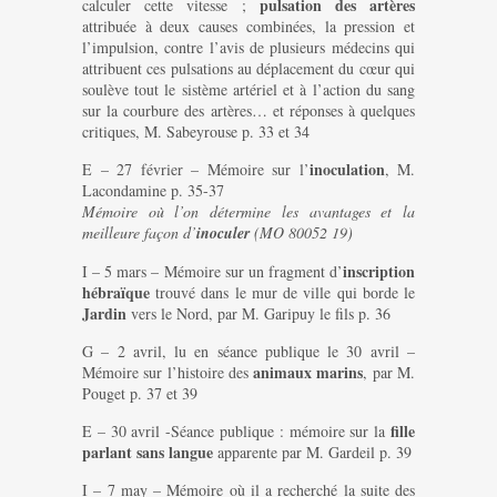
pulsation des artères
calculer cette vitesse ;
attribuée à deux causes combinées, la pression et
l’impulsion, contre l’avis de plusieurs médecins qui
attribuent ces pulsations au déplacement du cœur qui
soulève tout le sistème artériel et à l’action du sang
sur la courbure des artères… et réponses à quelques
critiques, M. Sabeyrouse p. 33 et 34
inoculation
E – 27 février – Mémoire sur l’
, M.
Lacondamine p. 35-37
Mémoire où l’on détermine les avantages et la
meilleure façon d’
inoculer
(MO 80052 19)
inscription
I – 5 mars – Mémoire sur un fragment d’
hébraïque
trouvé dans le mur de ville qui borde le
Jardin
vers le Nord, par M. Garipuy le fils p. 36
G – 2 avril, lu en séance publique le 30 avril –
animaux marins
Mémoire sur l’histoire des
, par M.
Pouget p. 37 et 39
fille
E – 30 avril -Séance publique : mémoire sur la
parlant sans langue
apparente par M. Gardeil p. 39
I – 7 may – Mémoire où il a recherché la suite des