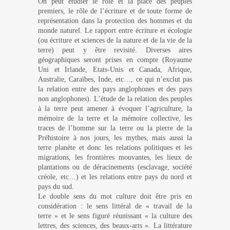
On peut étudier le rôle et la place des peuples
premiers, le rôle de l’écriture et de toute forme de
représentation dans la protection des hommes et du
monde naturel. Le rapport entre écriture et écologie
(ou écriture et sciences de la nature et de la vie de la
terre) peut y être revisité. Diverses aires
géographiques seront prises en compte (Royaume
Uni et Irlande, Etats-Unis et Canada, Afrique,
Australie, Caraïbes, Inde, etc…, ce qui n’exclut pas
la relation entre des pays anglophones et des pays
non anglophones).
L’étude de la relation des peuples
à la terre peut amener à évoquer l’agriculture, la
mémoire de la terre et la mémoire collective, les
traces de l’homme sur la terre ou la pierre de la
Préhistoire à nos jours, les mythes, mais aussi la
terre planète et donc les relations politiques et les
migrations, les frontières mouvantes, les lieux de
plantations ou de déracinements (esclavage, société
créole, etc…)
et les relations entre pays du nord et
pays du sud.
Le double sens du mot culture doit être pris en
considération : le sens littéral de « travail de la
terre » et le sens figuré réunissant «
la culture des
lettres, des sciences, des beaux-arts ». La littérature