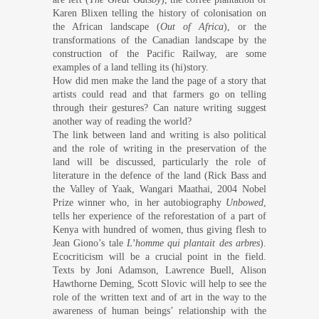
Karen Blixen telling the history of colonisation on
the African landscape (
Out of Africa
), or the
transformations of the Canadian landscape by the
construction of the Pacific Railway, are some
examples of a land telling its (hi)story.
How did men make the land the page of a story that
artists could read and that farmers go on telling
through their gestures? Can nature writing suggest
another way of reading the world?
The link between land and writing is also political
and the role of writing in the preservation of the
land will be discussed, particularly the role of
literature in the defence of the land (Rick Bass and
the Valley of Yaak, Wangari Maathai, 2004 Nobel
Prize winner who, in her autobiography
Unbowed
,
tells her experience of the reforestation of a part of
Kenya with hundred of women, thus giving flesh to
Jean Giono’s tale
L’homme qui plantait des arbres
).
Ecocriticism will be a crucial point in the field.
Texts by Joni Adamson, Lawrence Buell, Alison
Hawthorne Deming, Scott Slovic will help to see the
role of the written text and of art in the way to the
awareness of human beings’ relationship with the