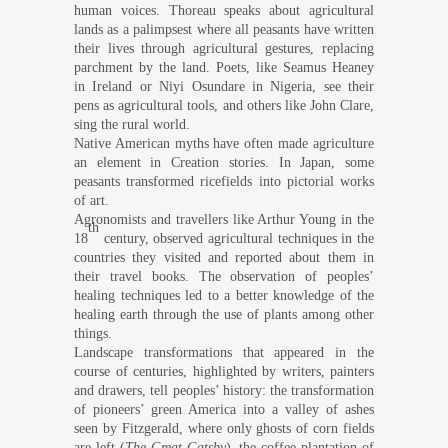
human voices. Thoreau speaks about agricultural
lands as a palimpsest where all peasants have written
their lives through agricultural gestures, replacing
parchment by the land. Poets, like Seamus Heaney
in Ireland or Niyi Osundare in Nigeria, see their
pens as agricultural tools, and others like John Clare,
sing the rural world.
Native American myths have often made agriculture
an element in Creation stories. In Japan, some
peasants transformed ricefields into pictorial works
of art.
Agronomists and travellers like Arthur Young in the
th
18
century, observed agricultural techniques in the
countries they visited and reported about them in
their travel books. The observation of peoples’
healing techniques led to a better knowledge of the
healing earth through the use of plants among other
things.
Landscape transformations that appeared in the
course of centuries, highlighted by writers, painters
and drawers, tell peoples’ history: the transformation
of pioneers’ green America into a valley of ashes
seen by Fitzgerald, where only ghosts of corn fields
are left (
The Great Gatsby
), the coffee plantation of